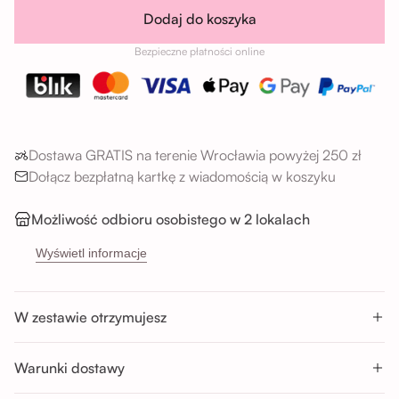
Dodaj do koszyka
Bezpieczne płatności online
Dostawa GRATIS na terenie Wrocławia powyżej 250 zł
Dołącz bezpłatną kartkę z wiadomością w koszyku
Możliwość odbioru osobistego w 2 lokalach
→
Sikorskiego 5H, 53-659 Wrocław
Wyświetl informacje
→
Buforowa 87U, 52-131 Wrocław
Godziny odbioru:
W zestawie otrzymujesz
Pon-Sob : 11:00 - 14:00; 14:00 - 17:00; 17:00 - 20:00
Nd : 11:00 - 14:00; 14:00 - 17:00
Warunki dostawy