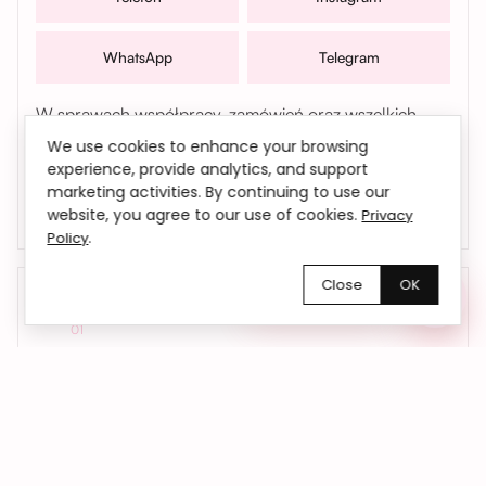
WhatsApp
Telegram
W sprawach współpracy, zamówień oraz wszelkich
pytań możesz także skontaktować się z nami mailowo |
We use cookies to enhance your browsing
bemyflower.wro@gmail.com
experience, provide analytics, and support
marketing activities. By continuing to use our
website, you agree to our use of cookies.
Privacy
.
Policy
Close
OK
Chętnie pomożemy!
01
Kwiaty dokładnie na czas
Dostarczamy kwiaty we Wrocławiu i okolicach
– do domu, biura lub pod wskazany adres.
Na życzenie realizujemy również dostawy