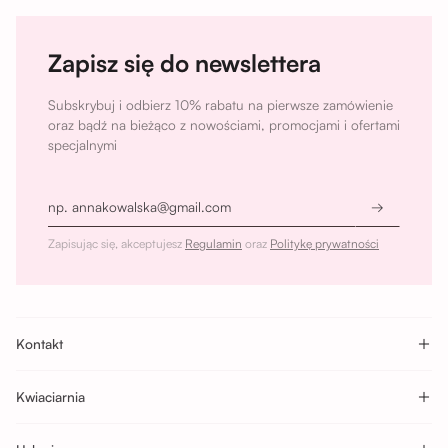
Zapisz się do newslettera
Subskrybuj i odbierz 10% rabatu na pierwsze zamówienie
oraz bądź na bieżąco z nowościami, promocjami i ofertami
specjalnymi
Zapisując się, akceptujesz
Regulamin
oraz
Politykę prywatności
Kontakt
Sikorskiego 5H, Wrocław
Buforowa 87U, Wrocław
Kwiaciarnia
Zobacz wszystkie
O nas
Nasze lokalizacje