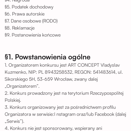
§5. Podatek dochodowy
§6. Prawa autorskie
§7. Dane osobowe (RODO)
§8. Reklamacje
§9. Postanowienia końcowe
§1. Powstanowienia ogólne
1. Organizatorem konkursu jest ART CONCEPT Vladyslav
Kuzmenko, NIP: PL 8943258532, REGON: 541483614, ul.
Sikorskiego 5H, 53-659 Wrocław, zwany dalej
„Organizatorem”.
2. Konkurs prowadzony jest na terytorium Rzeczypospolitej
Polskiej.
3. Konkurs organizowany jest za pośrednictwem profilu
Organizatora w serwisie:I nstagram oraz/lub Facebook (dalej
„Serwis”).
4. Konkurs nie jest sponsorowany, wspierany ani