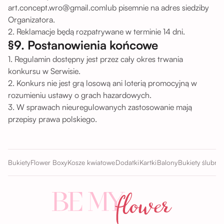
art.concept.wro@gmail.comlub pisemnie na adres siedziby
Organizatora.
2. Reklamacje będą rozpatrywane w terminie 14 dni.
§9. Postanowienia końcowe
1. Regulamin dostępny jest przez cały okres trwania
konkursu w Serwisie.
2. Konkurs nie jest grą losową ani loterią promocyjną w
rozumieniu ustawy o grach hazardowych.
3. W sprawach nieuregulowanych zastosowanie mają
przepisy prawa polskiego.
Bukiety
Flower Boxy
Kosze kwiatowe
Dodatki
Kartki
Balony
Bukiety ślubne