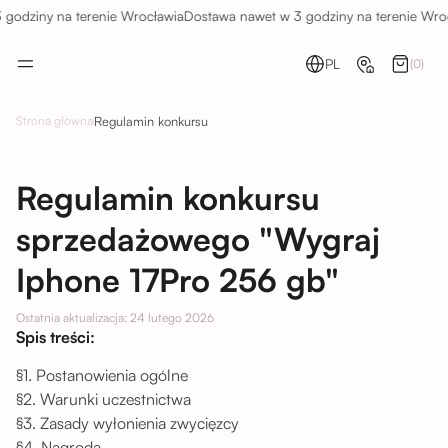
godziny na terenie Wrocławia
Dostawa nawet w 3 godziny na terenie Wroc
PL
(0)
Regulamin konkursu
Strona główna
Regulamin konkursu
sprzedażowego "Wygraj
Iphone 17Pro 256 gb"
Ostatnia aktualizacja: 24 lutego 2026
Spis treści:
§1. Postanowienia ogólne
§2. Warunki uczestnictwa
§3. Zasady wyłonienia zwycięzcy
§4. Nagroda