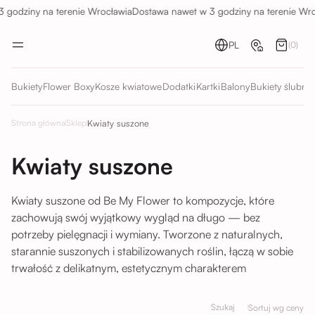
godziny na terenie Wrocławia
Dostawa nawet w 3 godziny na terenie Wro
PL
(0)
Bukiety
Flower Boxy
Kosze kwiatowe
Dodatki
Kartki
Balony
Bukiety ślubne
Kwiaty suszone
Strona główna
Sklep
Kwiaty suszone
Kwiaty suszone od Be My Flower to kompozycje, które
zachowują swój wyjątkowy wygląd na długo — bez
potrzeby pielęgnacji i wymiany. Tworzone z naturalnych,
starannie suszonych i stabilizowanych roślin, łączą w sobie
trwałość z delikatnym, estetycznym charakterem
Szukaj
Sortuj wg ceny