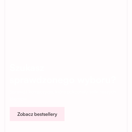
Szukasz
sprawdzonego wyboru?
Sprawdź kompozycje, które pokochały setki naszych
klientów.
Zobacz bestsellery