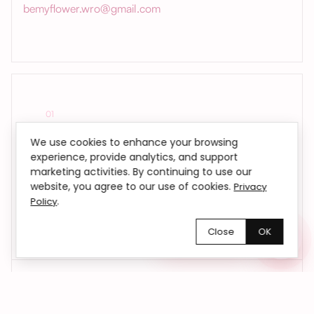
bemyflower.wro@gmail.com
01
Kwiaty dokładnie na czas
We use cookies to enhance your browsing
experience, provide analytics, and support
Dostarczamy kwiaty we Wrocławiu i okolicach
marketing activities. By continuing to use our
– do domu, biura lub pod wskazany adres.
website, you agree to our use of cookies.
Privacy
Na życzenie realizujemy również dostawy
.
Policy
anonimowe
Close
OK
Chętnie pomożemy!
02