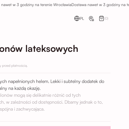
t w 3 godziny na terenie Wrocławia
Dostawa nawet w 3 godziny na tereni
PL
(0)
lonów lateksowych
przed płatnością.
ch napełnionych helem. Lekki i subtelny dodatek do
lny na każdą okazję.
alonów mogą się delikatnie różnić od tych
ch, w zależności od dostępności. Dbamy jednak o to,
spójna i zachwycająca.