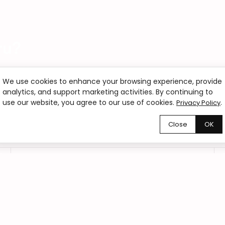
ru?
szych klientów.
We use cookies to enhance your browsing experience, provide
analytics, and support marketing activities. By continuing to
use our website, you agree to our use of cookies.
.
Privacy Policy
Close
OK
02
Zamówienia online 24/7
Zamów kwiaty online o każdej porze dnia i