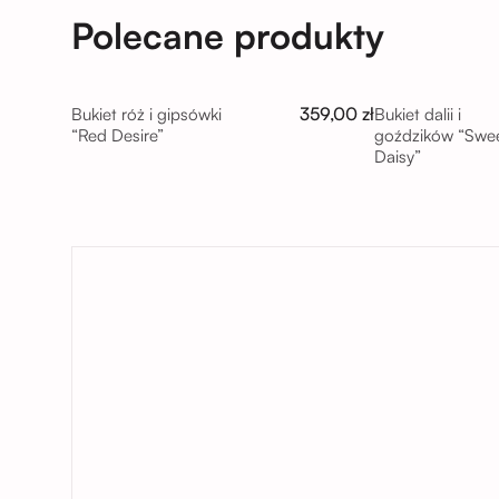
Polecane produkty
359,00 zł
Bukiet róż i gipsówki
Bukiet dalii i
“Red Desire”
goździków “Swe
Daisy”