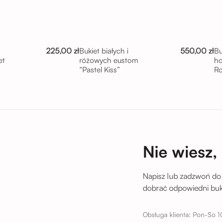
225,00 zł
550,00 zł
Bukiet białych i
Bu
et
różowych eustom
ho
“Pastel Kiss”
R
tu
Nie wiesz,
Napisz lub zadzwoń do
dobrać odpowiedni buki
Obsługa klienta: Pon-So 1