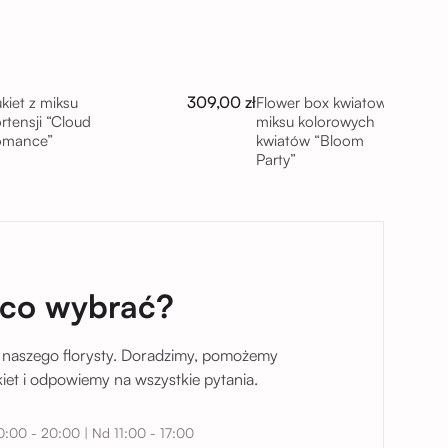
309,00 zł
kiet z miksu
Flower box kwiatowy z
rtensji “Cloud
miksu kolorowych
omance”
kwiatów “Bloom
Party”
taj
 co wybrać?
 naszego florysty. Doradzimy, pomożemy
et i odpowiemy na wszystkie pytania.
0:00 - 20:00 | Nd 11:00 - 17:00