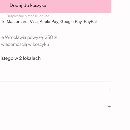
Dodaj do koszyka
Bezpieczne płatności online
ie Wrocławia powyżej 250 zł
 z wiadomością w koszyku
istego w 2 lokalach
→
9 Wrocław
→
Wrocław
- 17:00; 17:00 - 20:00
0