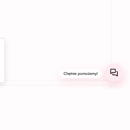
Chętnie pomożemy!
03
Bezpieczne płatności online
Korzystaj z bezpiecznych płatności kartą,