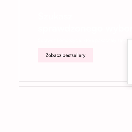
Szukasz
sprawdzonego wybo
Sprawdź kompozycje, które pokochały setki na
Zobacz bestsellery
01
Kwiaty dokładnie na czas
Dostarczamy kwiaty we Wrocławiu i