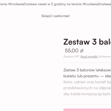
 Wrocławia
Dostawa nawet w 3 godziny na terenie Wrocławia
Dostawa nawe
Sklep
O nas
Kontakt
Zestaw 3 ba
55,00 zł
Zawiera VAT.
Koszt wysyłki
dodawany 
Zestaw 3 balonów lateksowy
bukietu lub prezentu — idea
Kolor, odcień oraz kształt b
przedstawionych na zdjęcia
aby każda kompozycja była 