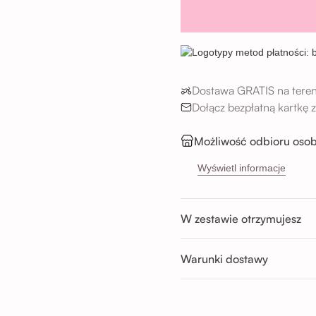
Dostawa GRATIS na teren
Dołącz bezpłatną kartkę
Możliwość odbioru osob
Sikorskiego 5H, 53-65
Wyświetl informacje
Buforowa 87U, 52-131 
Godziny odbioru:
W zestawie otrzymujesz
Pon-Sob : 11:00 - 14:00; 14:00 
Nd : 11:00 - 14:00; 14:00 - 17:0
Warunki dostawy