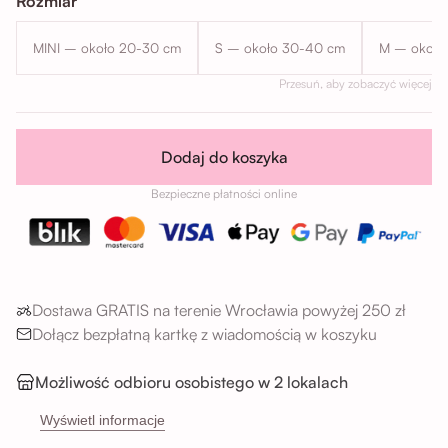
Rozmiar
MINI – około 20-30 cm
S – około 30-40 cm
M – około
Przesuń, aby zobaczyć więcej
Dodaj do koszyka
Bezpieczne płatności online
Dostawa GRATIS na terenie Wrocławia powyżej 250 zł
Dołącz bezpłatną kartkę z wiadomością w koszyku
Możliwość odbioru osobistego w 2 lokalach
→
Sikorskiego 5H, 53-659 Wrocław
Wyświetl informacje
→
Buforowa 87U, 52-131 Wrocław