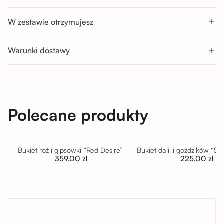
Godziny odbioru:
W zestawie otrzymujesz
Pon-Sob : 11:00 - 14:00; 14:00 - 17:00; 17:00 - 20:00
Nd : 11:00 - 14:00; 14:00 - 17:00
Warunki dostawy
Polecane produkty
Bukiet róż i gipsówki “Red Desire”
Bukiet dalii i goździków “S
359,00 zł
225,00 zł
tutaj