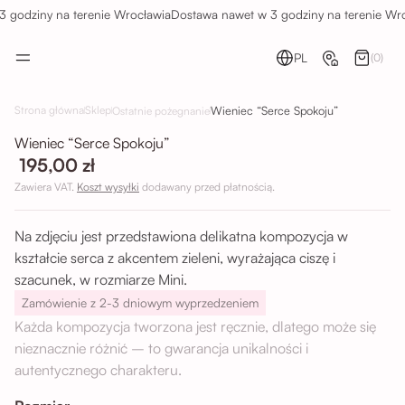
 godziny na terenie Wrocławia
Dostawa nawet w 3 godziny na terenie Wro
PL
(0)
Wieniec “Serce Spokoju”
Strona główna
Sklep
Ostatnie pożegnanie
Wieniec “Serce Spokoju”
195,00 zł
Zawiera VAT.
Koszt wysyłki
dodawany przed płatnością.
Na zdjęciu jest przedstawiona delikatna kompozycja w
kształcie serca z akcentem zieleni, wyrażająca ciszę i
szacunek, w rozmiarze Mini.
Zamówienie z 2-3 dniowym wyprzedzeniem
Każda kompozycja tworzona jest ręcznie, dlatego może się
nieznacznie różnić – to gwarancja unikalności i
autentycznego charakteru.