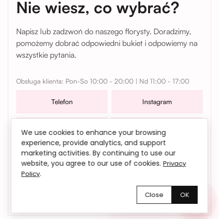
Nie wiesz, co wybrać?
Napisz lub zadzwoń do naszego florysty. Doradzimy,
pomożemy dobrać odpowiedni bukiet i odpowiemy na
wszystkie pytania.
Obsługa klienta: Pon-So 10:00 - 20:00 | Nd 11:00 - 17:00
Telefon
Instagram
WhatsApp
Telegram
We use cookies to enhance your browsing
experience, provide analytics, and support
marketing activities. By continuing to use our
W sprawach współpracy, zamówień oraz wszelkich
website, you agree to our use of cookies.
Privacy
pytań możesz także skontaktować się z nami mailowo |
.
Policy
bemyflower.wro@gmail.com
Close
OK
Chętnie pomożemy!