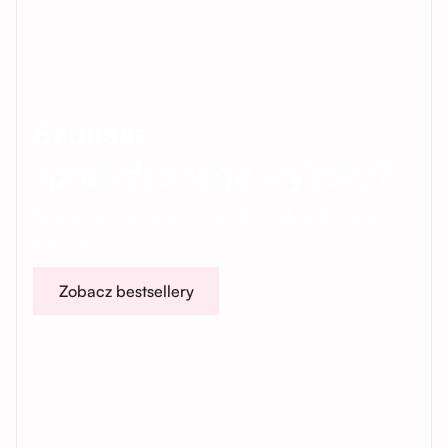
Szukasz
sprawdzonego wyboru?
Sprawdź kompozycje, które pokochały setki naszych
klientów.
Zobacz bestsellery