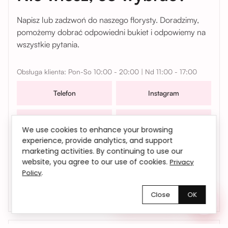
Napisz lub zadzwoń do naszego florysty. Doradzimy,
pomożemy dobrać odpowiedni bukiet i odpowiemy na
wszystkie pytania.
Obsługa klienta: Pon-So 10:00 - 20:00 | Nd 11:00 - 17:00
Telefon
Instagram
WhatsApp
Telegram
We use cookies to enhance your browsing
experience, provide analytics, and support
W sprawach współpracy, zamówień oraz wszelkich
marketing activities. By continuing to use our
pytań możesz także skontaktować się z nami mailowo |
website, you agree to our use of cookies.
Privacy
.
bemyflower.wro@gmail.com
Policy
Close
OK
Chętnie pomożemy!