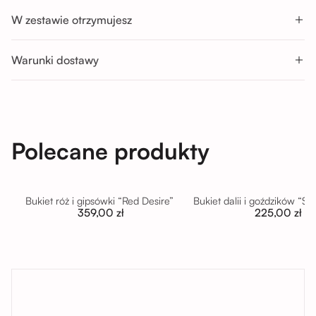
Godziny odbioru:
W zestawie otrzymujesz
Pon-Sob : 11:00 - 14:00; 14:00 - 17:00; 17:00 - 20:00
Nd : 11:00 - 14:00; 14:00 - 17:00
Warunki dostawy
Polecane produkty
Bukiet róż i gipsówki “Red Desire”
Bukiet dalii i goździków “S
359,00 zł
225,00 zł
tutaj