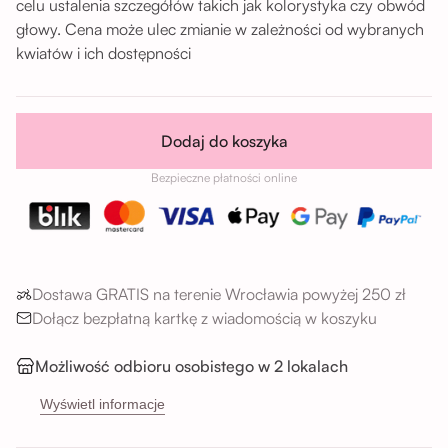
celu ustalenia szczegółów takich jak kolorystyka czy obwód
głowy. Cena może ulec zmianie w zależności od wybranych
kwiatów i ich dostępności
Dodaj do koszyka
Bezpieczne płatności online
Dostawa GRATIS na terenie Wrocławia powyżej 250 zł
Dołącz bezpłatną kartkę z wiadomością w koszyku
Możliwość odbioru osobistego w 2 lokalach
→
Sikorskiego 5H, 53-659 Wrocław
Wyświetl informacje
→
Buforowa 87U, 52-131 Wrocław