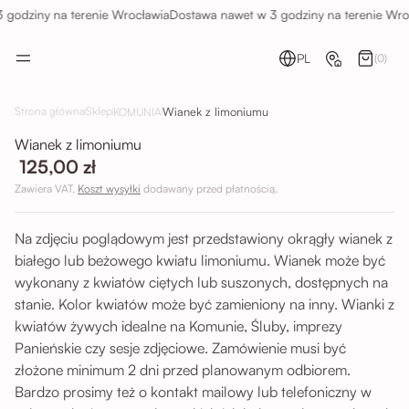
godziny na terenie Wrocławia
Dostawa nawet w 3 godziny na terenie Wroc
PL
(0)
Wianek z limoniumu
Strona główna
Sklep
KOMUNIA
Wianek z limoniumu
125,00 zł
Zawiera VAT.
Koszt wysyłki
dodawany przed płatnością.
Na zdjęciu poglądowym jest przedstawiony okrągły wianek z
białego lub beżowego kwiatu limoniumu. Wianek może być
wykonany z kwiatów ciętych lub suszonych, dostępnych na
stanie. Kolor kwiatów może być zamieniony na inny. Wianki z
kwiatów żywych idealne na Komunie, Śluby, imprezy
Panieńskie czy sesje zdjęciowe. Zamówienie musi być
złożone minimum 2 dni przed planowanym odbiorem.
Bardzo prosimy też o kontakt mailowy lub telefoniczny w