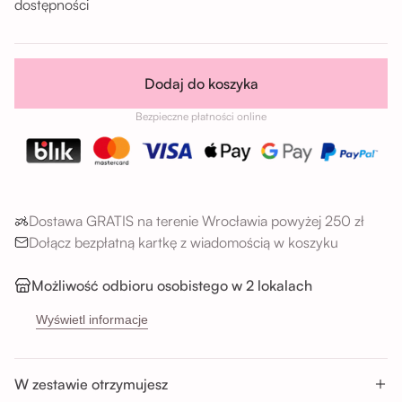
dostępności
Dodaj do koszyka
Bezpieczne płatności online
Dostawa GRATIS na terenie Wrocławia powyżej 250 zł
Dołącz bezpłatną kartkę z wiadomością w koszyku
Możliwość odbioru osobistego w 2 lokalach
→
Sikorskiego 5H, 53-659 Wrocław
Wyświetl informacje
→
Buforowa 87U, 52-131 Wrocław
Godziny odbioru:
W zestawie otrzymujesz
Pon-Sob : 11:00 - 14:00; 14:00 - 17:00; 17:00 - 20:00