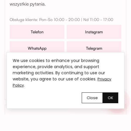
wszystkie pytania.
Obsługa klienta: Pon-So 10:00 - 20:00 | Nd 11:00 - 17:00
Telefon
Instagram
WhatsApp
Telegram
We use cookies to enhance your browsing
W sprawach współpracy, zamówień oraz wszelkich
experience, provide analytics, and support
pytań możesz także skontaktować się z nami mailowo |
marketing activities. By continuing to use our
bemyflower.wro@gmail.com
website, you agree to our use of cookies.
Privacy
.
Policy
Close
OK
Chętnie pomożemy!
01