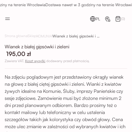
ny na terenie Wrocławia
Dostawa nawet w 3 godziny na terenie Wrocławi
PL
(0)
Wianek z białej gipsówki i zieleni
Strona główna
Sklep
KOMUNIA
Wianek z białej gipsówki i zieleni
195,00 zł
Zawiera VAT.
Koszt wysyłki
dodawany przed płatnością.
Na zdjęciu poglądowym jest przedstawiony okrągły wianek
na głowę z białej ciętej gipsówki i zieleni. Wianki z kwiatów
żywych idealne na Komunie, Śluby, imprezy Panieńskie czy
sesje zdjęciowe. Zamówienie musi być złożone minimum 2
dni przed planowanym odbiorem. Bardzo prosimy też o
kontakt mailowy lub telefoniczny w celu ustalenia
szczegółów takich jak kolorystyka czy obwód głowy. Cena
może ulec zmianie w zależności od wybranych kwiatów i ich