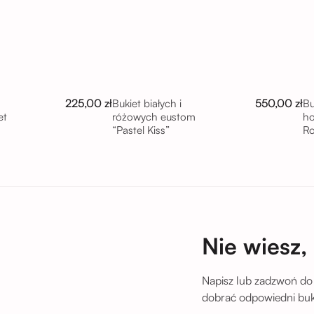
225,00 zł
550,00 zł
Bukiet białych i
Bu
et
różowych eustom
ho
“Pastel Kiss”
R
tu
Nie wiesz,
Napisz lub zadzwoń do
dobrać odpowiedni buki