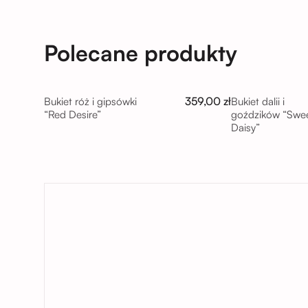
Polecane produkty
359,00 zł
Bukiet róż i gipsówki
Bukiet dalii i
“Red Desire”
goździków “Swe
Daisy”