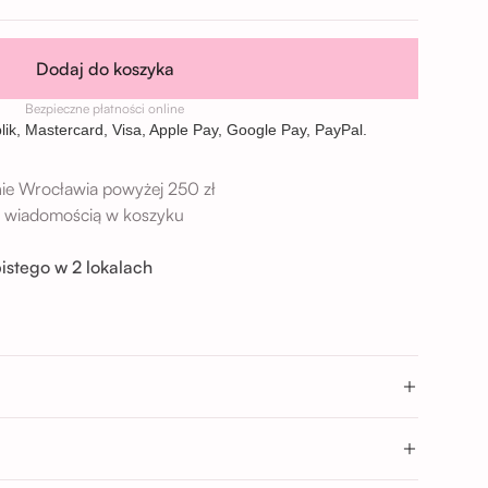
Dodaj do koszyka
Bezpieczne płatności online
ie Wrocławia powyżej 250 zł
 z wiadomością w koszyku
istego w 2 lokalach
→
9 Wrocław
→
Wrocław
- 17:00; 17:00 - 20:00
0