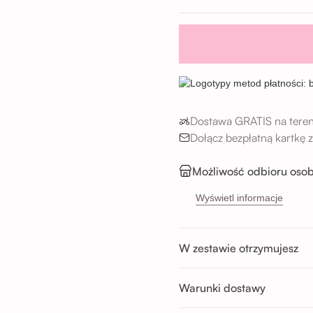
Dostawa GRATIS na teren
Dołącz bezpłatną kartkę
Możliwość odbioru osob
Sikorskiego 5H, 53-65
Wyświetl informacje
Buforowa 87U, 52-131 
Godziny odbioru:
W zestawie otrzymujesz
Pon-Sob : 11:00 - 14:00; 14:00 
Nd : 11:00 - 14:00; 14:00 - 17:0
Warunki dostawy