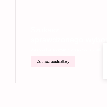
Szukasz
sprawdzonego wybo
Sprawdź kompozycje, które pokochały setki na
Zobacz bestsellery
01