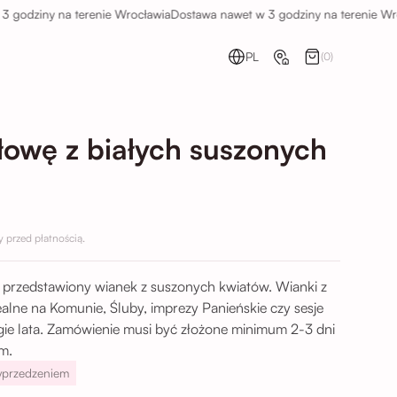
ziny na terenie Wrocławia
Dostawa nawet w 3 godziny na terenie Wrocław
PL
(0)
łowę z białych suszonych
przed płatnością.
 przedstawiony wianek z suszonych kwiatów. Wianki z
alne na Komunie, Śluby, imprezy Panieńskie czy sesje
ugie lata. Zamówienie musi być złożone minimum 2-3 dni
m.
yprzedzeniem