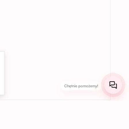
Chętnie pomożemy!
03