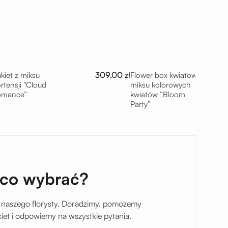
309,00 zł
kiet z miksu
Flower box kwiatowy z
rtensji “Cloud
miksu kolorowych
omance”
kwiatów “Bloom
Party”
taj
 co wybrać?
 naszego florysty. Doradzimy, pomożemy
et i odpowiemy na wszystkie pytania.