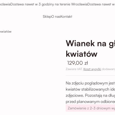
ia
Dostawa nawet w 3 godziny na terenie Wrocławia
Dostawa nawet w 3 god
Sklep
O nas
Kontakt
 kwiatów
Wianek na g
kwiatów
129,00 zł
Zawiera VAT.
Koszt wysyłki
dodawany 
Na zdjęciu poglądowym jest
kwiatów stabilizowanych ide
zdjęciowe. Pozostają na dł
przed planowanym odbiore
Zamówienie z 2-3 dniowym w