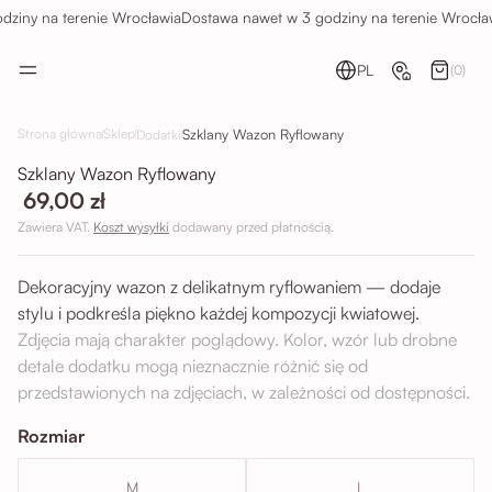
ziny na terenie Wrocławia
Dostawa nawet w 3 godziny na terenie Wrocław
PL
(0)
Szklany Wazon Ryflowany
Strona główna
Sklep
Dodatki
Szklany Wazon Ryflowany
69,00 zł
Zawiera VAT.
Koszt wysyłki
dodawany przed płatnością.
Dekoracyjny wazon z delikatnym ryflowaniem — dodaje
stylu i podkreśla piękno każdej kompozycji kwiatowej.
Zdjęcia mają charakter poglądowy. Kolor, wzór lub drobne
detale dodatku mogą nieznacznie różnić się od
przedstawionych na zdjęciach, w zależności od dostępności.
Rozmiar
M
L