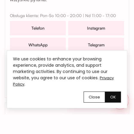
Obsługa klienta: Pon-So 10:00 - 20:00 | Nd 11:00 - 17:00
Telefon
Instagram
WhatsApp
Telegram
We use cookies to enhance your browsing
W sprawach współpracy, zamówień oraz wszelkich
experience, provide analytics, and support
pytań możesz także skontaktować się z nami mailowo |
marketing activities. By continuing to use our
bemyflower.wro@gmail.com
website, you agree to our use of cookies.
Privacy
.
Policy
Close
OK
Chętnie pomożemy!
01
Kwiaty dokładnie na czas