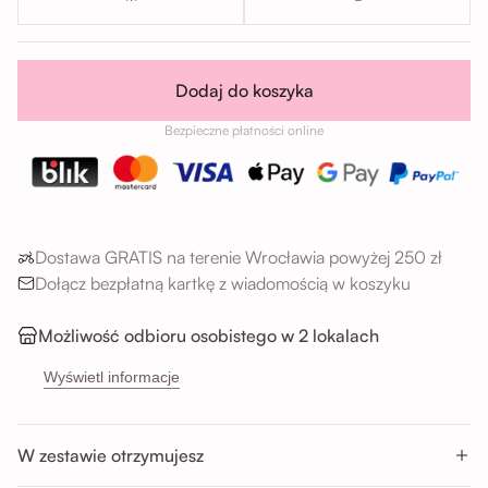
Dodaj do koszyka
Bezpieczne płatności online
Dostawa GRATIS na terenie Wrocławia powyżej 250 zł
Dołącz bezpłatną kartkę z wiadomością w koszyku
Możliwość odbioru osobistego w 2 lokalach
→
Sikorskiego 5H, 53-659 Wrocław
Wyświetl informacje
→
Buforowa 87U, 52-131 Wrocław
Godziny odbioru:
W zestawie otrzymujesz
Pon-Sob : 11:00 - 14:00; 14:00 - 17:00; 17:00 - 20:00
Nd : 11:00 - 14:00; 14:00 - 17:00