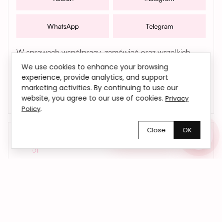
WhatsApp
Telegram
W sprawach współpracy, zamówień oraz wszelkich
pytań możesz także skontaktować się z nami mailowo |
We use cookies to enhance your browsing
bemyflower.wro@gmail.com
experience, provide analytics, and support
marketing activities. By continuing to use our
website, you agree to our use of cookies.
Privacy
.
Policy
Close
OK
Chętnie pomożemy!
01
Kwiaty dokładnie na czas
Dostarczamy kwiaty we Wrocławiu i okolicach
– do domu, biura lub pod wskazany adres.
Na życzenie realizujemy również dostawy