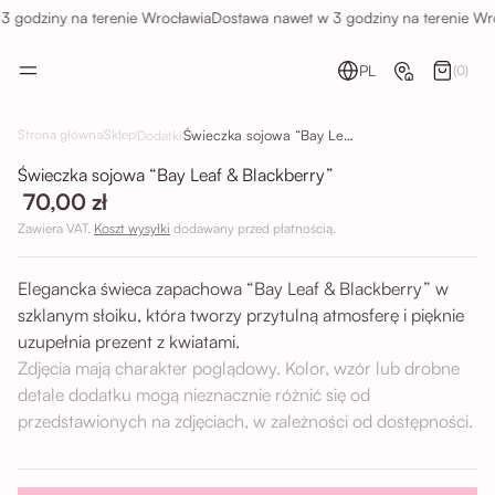
 godziny na terenie Wrocławia
Dostawa nawet w 3 godziny na terenie Wro
PL
(0)
Świeczka sojowa “Bay Leaf & Blackberry”
Strona główna
Sklep
Dodatki
Świeczka sojowa “Bay Leaf & Blackberry”
70,00 zł
Zawiera VAT.
Koszt wysyłki
dodawany przed płatnością.
Elegancka świeca zapachowa “Bay Leaf & Blackberry” w
szklanym słoiku, która tworzy przytulną atmosferę i pięknie
uzupełnia prezent z kwiatami.
Zdjęcia mają charakter poglądowy. Kolor, wzór lub drobne
detale dodatku mogą nieznacznie różnić się od
przedstawionych na zdjęciach, w zależności od dostępności.