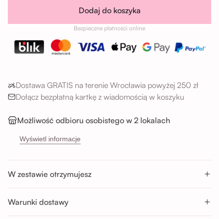
Dodaj do koszyka
Bezpieczne płatności online
Dostawa GRATIS na terenie Wrocławia powyżej 250 zł
Dołącz bezpłatną kartkę z wiadomością w koszyku
Możliwość odbioru osobistego w 2 lokalach
→
Sikorskiego 5H, 53-659 Wrocław
Wyświetl informacje
→
Buforowa 87U, 52-131 Wrocław
Godziny odbioru:
W zestawie otrzymujesz
Pon-Sob : 11:00 - 14:00; 14:00 - 17:00; 17:00 - 20:00
Nd : 11:00 - 14:00; 14:00 - 17:00
Warunki dostawy