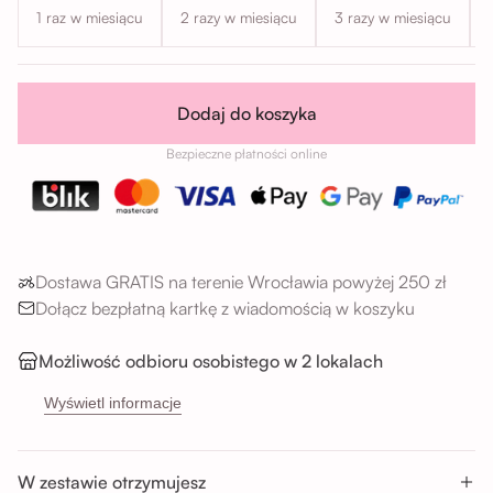
1 raz w miesiącu
2 razy w miesiącu
3 razy w miesiącu
Dodaj do koszyka
Bezpieczne płatności online
Dostawa GRATIS na terenie Wrocławia powyżej 250 zł
Dołącz bezpłatną kartkę z wiadomością w koszyku
Możliwość odbioru osobistego w 2 lokalach
→
Sikorskiego 5H, 53-659 Wrocław
Wyświetl informacje
→
Buforowa 87U, 52-131 Wrocław
Godziny odbioru:
W zestawie otrzymujesz
Pon-Sob : 11:00 - 14:00; 14:00 - 17:00; 17:00 - 20:00