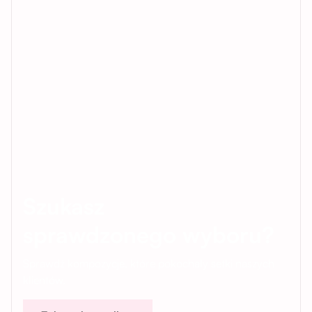
Szukasz
sprawdzonego wyboru?
Sprawdź kompozycje, które pokochały setki naszych
klientów.