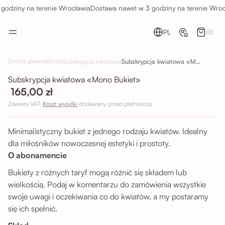
odziny na terenie Wrocławia
Dostawa nawet w 3 godziny na terenie Wrocł
PL
(0)
Subskrypcja kwiatowa «Mono Bukiet»
Strona główna
Sklep
Subskrypcja kwiatowa
Subskrypcja kwiatowa «Mono Bukiet»
165,00 zł
Zawiera VAT.
Koszt wysyłki
dodawany przed płatnością.
Minimalistyczny bukiet z jednego rodzaju kwiatów. Idealny
dla miłośników nowoczesnej estetyki i prostoty.
О abonamencie
Bukiety z różnych taryf mogą różnić się składem lub
wielkością. Podaj w komentarzu do zamówienia wszystkie
swoje uwagi i oczekiwania co do kwiatów, a my postaramy
się ich spełnić.