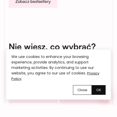
Zobacz bestsellery
Nie wiesz, co wybrać?
We use cookies to enhance your browsing
Napisz lub zadzwoń do naszego florysty. Doradzimy,
experience, provide analytics, and support
pomożemy dobrać odpowiedni bukiet i odpowiemy na
marketing activities. By continuing to use our
wszystkie pytania.
website, you agree to our use of cookies.
Privacy
.
Policy
Obsługa klienta: Pon-So 10:00 - 20:00 | Nd 11:00 - 17:00
Close
OK
Chętnie pomożemy!
Telefon
Instagram
WhatsApp
Telegram