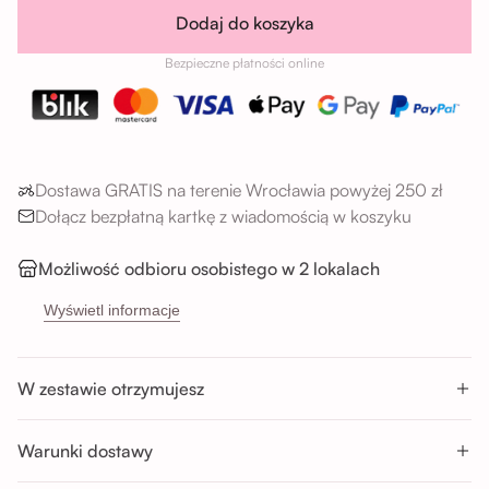
Dodaj do koszyka
Bezpieczne płatności online
Dostawa GRATIS na terenie Wrocławia powyżej 250 zł
Dołącz bezpłatną kartkę z wiadomością w koszyku
Możliwość odbioru osobistego w 2 lokalach
→
Sikorskiego 5H, 53-659 Wrocław
Wyświetl informacje
→
Buforowa 87U, 52-131 Wrocław
Godziny odbioru:
W zestawie otrzymujesz
Pon-Sob : 11:00 - 14:00; 14:00 - 17:00; 17:00 - 20:00
Nd : 11:00 - 14:00; 14:00 - 17:00
Warunki dostawy