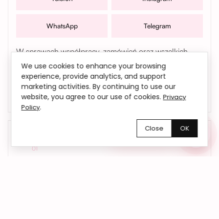
WhatsApp
Telegram
W sprawach współpracy, zamówień oraz wszelkich
pytań możesz także skontaktować się z nami mailowo |
We use cookies to enhance your browsing
bemyflower.wro@gmail.com
experience, provide analytics, and support
marketing activities. By continuing to use our
website, you agree to our use of cookies.
Privacy
.
Policy
Close
OK
Chętnie pomożemy!
01
Kwiaty dokładnie na czas
Dostarczamy kwiaty we Wrocławiu i okolicach
– do domu, biura lub pod wskazany adres.
Na życzenie realizujemy również dostawy