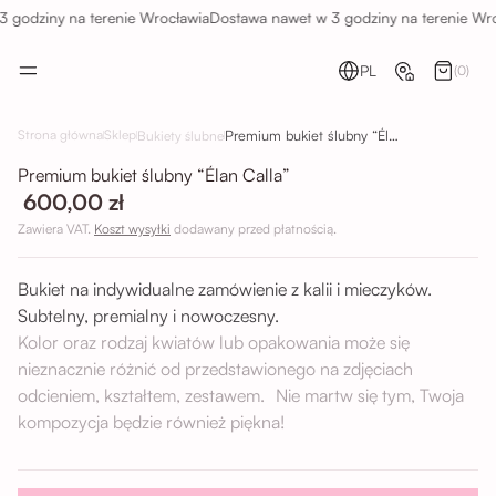
 godziny na terenie Wrocławia
Dostawa nawet w 3 godziny na terenie Wro
PL
(0)
Premium bukiet ślubny “Élan Calla”
Strona główna
Sklep
Bukiety ślubne
Premium bukiet ślubny “Élan Calla”
600,00 zł
Zawiera VAT.
Koszt wysyłki
dodawany przed płatnością.
Bukiet na indywidualne zamówienie z kalii i mieczyków.
Subtelny, premialny i nowoczesny.
Kolor oraz rodzaj kwiatów lub opakowania może się
nieznacznie różnić od przedstawionego na zdjęciach
odcieniem, kształtem, zestawem. Nie martw się tym, Twoja
kompozycja będzie również piękna!