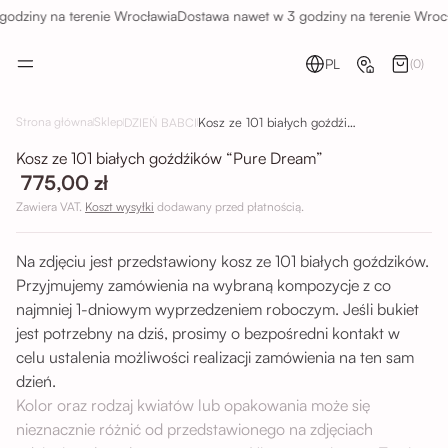
odziny na terenie Wrocławia
Dostawa nawet w 3 godziny na terenie Wrocł
PL
(0)
Kosz ze 101 białych goźdźików “Pure Dream”
Strona główna
Sklep
DZIEŃ BABCI
Kosz ze 101 białych goźdźików “Pure Dream”
775,00 zł
Zawiera VAT.
Koszt wysyłki
dodawany przed płatnością.
Na zdjęciu jest przedstawiony kosz ze 101 białych goździków.
Przyjmujemy zamówienia na wybraną kompozycje z co
najmniej 1-dniowym wyprzedzeniem roboczym. Jeśli bukiet
jest potrzebny na dziś, prosimy o bezpośredni kontakt w
celu ustalenia możliwości realizacji zamówienia na ten sam
dzień.
Kolor oraz rodzaj kwiatów lub opakowania może się
nieznacznie różnić od przedstawionego na zdjęciach