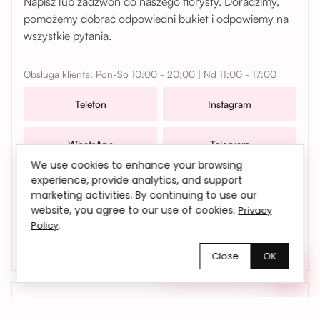
Napisz lub zadzwoń do naszego florysty. Doradzimy,
pomożemy dobrać odpowiedni bukiet i odpowiemy na
wszystkie pytania.
Obsługa klienta: Pon-So 10:00 - 20:00 | Nd 11:00 - 17:00
Telefon
Instagram
WhatsApp
Telegram
We use cookies to enhance your browsing
experience, provide analytics, and support
W sprawach współpracy, zamówień oraz wszelkich
marketing activities. By continuing to use our
pytań możesz także skontaktować się z nami mailowo |
website, you agree to our use of cookies.
Privacy
bemyflower.wro@gmail.com
.
Policy
Close
OK
Chętnie pomożemy!