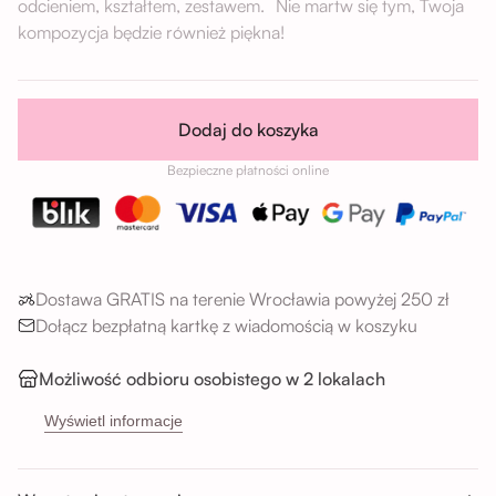
odcieniem, kształtem, zestawem. Nie martw się tym, Twoja
kompozycja będzie również piękna!
Dodaj do koszyka
Bezpieczne płatności online
Dostawa GRATIS na terenie Wrocławia powyżej 250 zł
Dołącz bezpłatną kartkę z wiadomością w koszyku
Możliwość odbioru osobistego w 2 lokalach
→
Sikorskiego 5H, 53-659 Wrocław
Wyświetl informacje
→
Buforowa 87U, 52-131 Wrocław
Godziny odbioru: