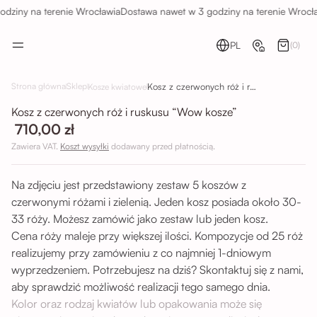
dziny na terenie Wrocławia
Dostawa nawet w 3 godziny na terenie Wrocła
PL
(0)
Kosz z czerwonych róż i ruskusu “Wow kosze”
Strona główna
Sklep
Kosze kwiatowe
Kosz z czerwonych róż i ruskusu “Wow kosze”
710,00 zł
Zawiera VAT.
Koszt wysyłki
dodawany przed płatnością.
Na zdjęciu jest przedstawiony zestaw 5 koszów z
czerwonymi różami i zielenią. Jeden kosz posiada około 30-
33 róży. Możesz zamówić jako zestaw lub jeden kosz.
Cena róży maleje przy większej ilości. Kompozycje od 25 róż
realizujemy przy zamówieniu z co najmniej 1-dniowym
wyprzedzeniem. Potrzebujesz na dziś? Skontaktuj się z nami,
aby sprawdzić możliwość realizacji tego samego dnia.
Kolor oraz rodzaj kwiatów lub opakowania może się