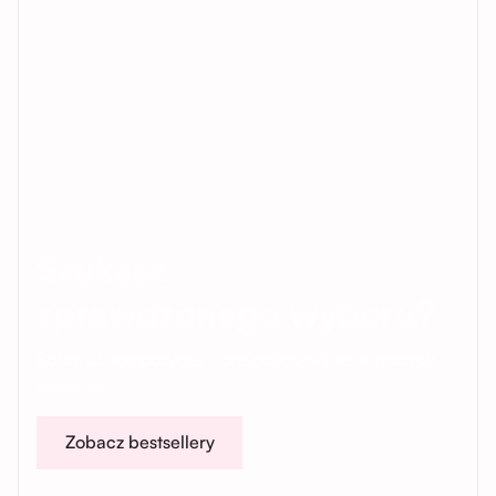
Szukasz
sprawdzonego wyboru?
Sprawdź kompozycje, które pokochały setki naszych
klientów.
Zobacz bestsellery