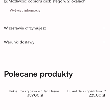
Możliwość odbioru osobistego w 2 lokalach
→
Sikorskiego 5H, 53-659 Wrocław
Wyświetl informacje
→
Buforowa 87U, 52-131 Wrocław
Godziny odbioru:
W zestawie otrzymujesz
Pon-Sob : 11:00 - 14:00; 14:00 - 17:00; 17:00 - 20:00
Nd : 11:00 - 14:00; 14:00 - 17:00
Warunki dostawy
Polecane produkty
Bukiet róż i gipsówki “Red Desire”
Bukiet dalii i goździków “S
359,00 zł
225,00 zł