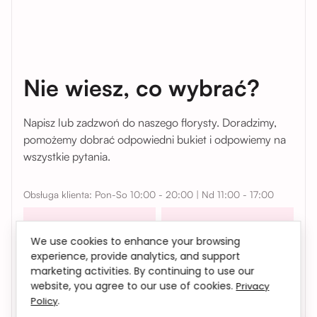
Nie wiesz, co wybrać?
Napisz lub zadzwoń do naszego florysty. Doradzimy,
pomożemy dobrać odpowiedni bukiet i odpowiemy na
wszystkie pytania.
Obsługa klienta: Pon-So 10:00 - 20:00 | Nd 11:00 - 17:00
Telefon
Instagram
We use cookies to enhance your browsing
experience, provide analytics, and support
WhatsApp
Telegram
marketing activities. By continuing to use our
website, you agree to our use of cookies.
Privacy
W sprawach współpracy, zamówień oraz wszelkich
.
Policy