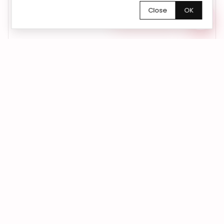
pytań możesz także skontaktować się z nami mailowo |
Close
OK
bemyflower.wro@gmail.com
Chętnie pomożemy!
01
Kwiaty dokładnie na czas
Dostarczamy kwiaty we Wrocławiu i okolicach
– do domu, biura lub pod wskazany adres.
Na życzenie realizujemy również dostawy
anonimowe
02