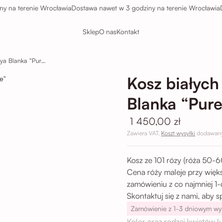
 terenie Wrocławia
Dostawa nawet w 3 godziny na terenie Wrocławia
Dosta
Sklep
O nas
Kontakt
Kosz białych róż piwoniowych Playa Blanka “Pure Elegance”
Kosz białych
Blanka “Pur
1 450,00 zł
Zawiera VAT.
Koszt wysyłki
dodawany 
Kosz ze 101 rózy (róża 50-6
Cena róży maleje przy więks
zamówieniu z co najmniej 1
Skontaktuj się z nami, aby 
Zamówienie z 1-3 dniowym w
Kolor oraz rodzaj kwiatów 