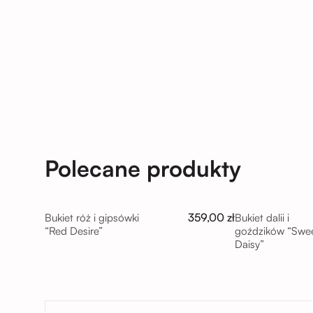
Polecane produkty
359,00 zł
Bukiet róż i gipsówki
Bukiet dalii i
“Red Desire”
goździków “Swe
Daisy”