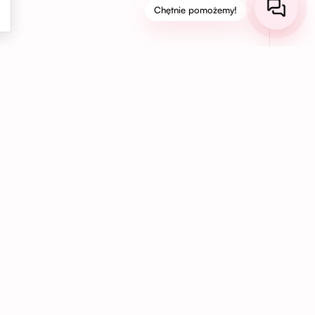
Chętnie pomożemy!
03
Bezpieczne płatności online
Korzystaj z bezpiecznych płatności kartą,
BLIK, Apple Pay, Google Pay lub PayPal,
aby szybko i wygodnie opłacić swoje
zamówienie