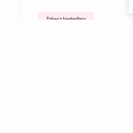
Sprawdź kompozycje, które pokochały setki na
Zobacz bestsellery
01
Kwiaty dokładnie na czas
Dostarczamy kwiaty we Wrocławiu i
okolicach – do domu, biura lub pod
wskazany adres. Na życzenie realizujemy
również dostawy anonimowe