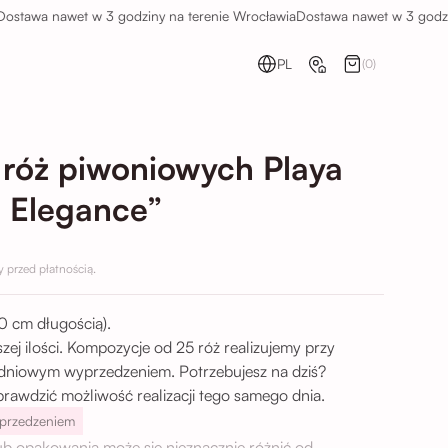
wa nawet w 3 godziny na terenie Wrocławia
Dostawa nawet w 3 godziny na
PL
(0)
 róż piwoniowych Playa
e Elegance”
przed płatnością.
0 cm długością).
zej ilości. Kompozycje od 25 róż realizujemy przy
-dniowym wyprzedzeniem. Potrzebujesz na dziś?
sprawdzić możliwość realizacji tego samego dnia.
yprzedzeniem
lub opakowania może się nieznacznie różnić od