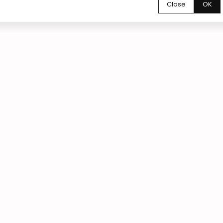
Close
OK
szych klientów.
02
Zamówienia online 24/7
Zamów kwiaty online o każdej porze dnia i
nocy. Wybierz bukiet, wskaż termin dostawy
lub odbioru i złóż zamówienie w zaledwie
kilka minut