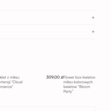
9 Wrocław
→
Wrocław
- 17:00; 17:00 - 20:00
0
309,00 zł
kiet z miksu
Flower box kwiatowy z
rtensji “Cloud
miksu kolorowych
omance”
kwiatów “Bloom
Party”
taj