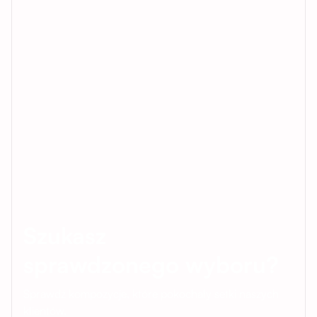
Szukasz
sprawdzonego wyboru?
Sprawdź kompozycje, które pokochały setki naszych
klientów.