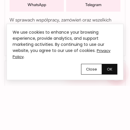
WhatsApp
Telegram
W sprawach współpracy, zamówień oraz wszelkich
pytań możesz także skontaktować się z nami mailowo |
We use cookies to enhance your browsing
bemyflower.wro@gmail.com
experience, provide analytics, and support
marketing activities. By continuing to use our
website, you agree to our use of cookies.
Privacy
.
Policy
Close
OK
Chętnie pomożemy!
01
Kwiaty dokładnie na czas
Dostarczamy kwiaty we Wrocławiu i okolicach
– do domu, biura lub pod wskazany adres.
Na życzenie realizujemy również dostawy
anonimowe