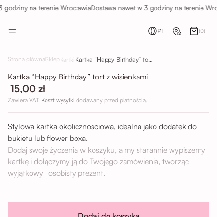
godziny na terenie Wrocławia
Dostawa nawet w 3 godziny na terenie Wro
PL
(0)
Kartka “Happy Birthday” tort z wisienkami
Strona główna
Sklep
Kartki
Kartka “Happy Birthday” tort z wisienkami
15,00 zł
Zawiera VAT.
Koszt wysyłki
dodawany przed płatnością.
Stylowa kartka okolicznościowa, idealna jako dodatek do
bukietu lub flower boxa.
Dodaj swoje życzenia w koszyku, a my starannie wypiszemy
kartkę i dołączymy ją do Twojego zamówienia, tworząc
wyjątkowy i osobisty prezent.
Dodaj do koszyka