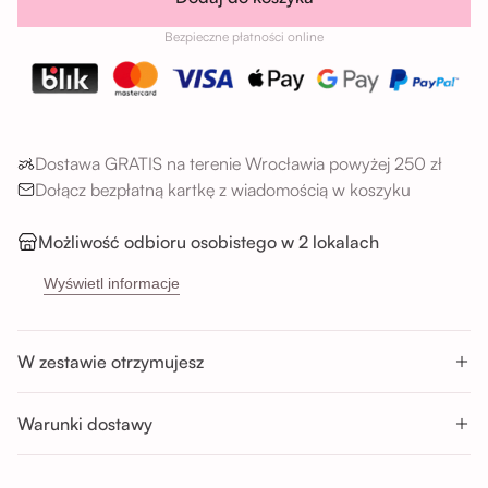
Bezpieczne płatności online
Dostawa GRATIS na terenie Wrocławia powyżej 250 zł
Dołącz bezpłatną kartkę z wiadomością w koszyku
Możliwość odbioru osobistego w 2 lokalach
→
Sikorskiego 5H, 53-659 Wrocław
Wyświetl informacje
→
Buforowa 87U, 52-131 Wrocław
Godziny odbioru:
W zestawie otrzymujesz
Pon-Sob : 11:00 - 14:00; 14:00 - 17:00; 17:00 - 20:00
Nd : 11:00 - 14:00; 14:00 - 17:00
Warunki dostawy