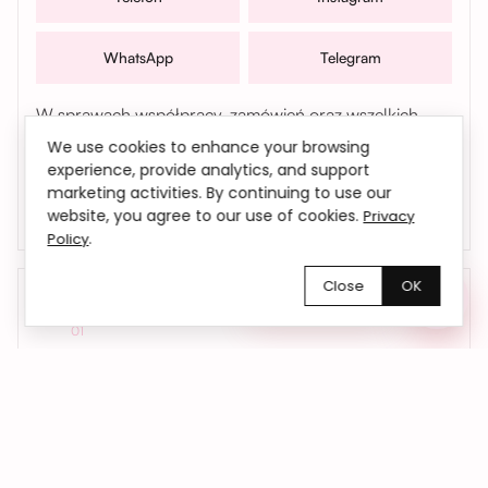
WhatsApp
Telegram
W sprawach współpracy, zamówień oraz wszelkich
pytań możesz także skontaktować się z nami mailowo |
We use cookies to enhance your browsing
bemyflower.wro@gmail.com
experience, provide analytics, and support
marketing activities. By continuing to use our
website, you agree to our use of cookies.
Privacy
.
Policy
Close
OK
Chętnie pomożemy!
01
Kwiaty dokładnie na czas
Dostarczamy kwiaty we Wrocławiu i okolicach
– do domu, biura lub pod wskazany adres.
Na życzenie realizujemy również dostawy