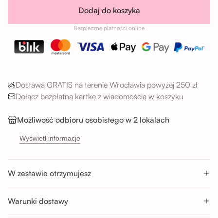
Dodaj do koszyka
Bezpieczne płatności online
Dostawa GRATIS na terenie Wrocławia powyżej 250 zł
Dołącz bezpłatną kartkę z wiadomością w koszyku
Możliwość odbioru osobistego w 2 lokalach
→
Sikorskiego 5H, 53-659 Wrocław
Wyświetl informacje
→
Buforowa 87U, 52-131 Wrocław
Godziny odbioru:
W zestawie otrzymujesz
Pon-Sob : 11:00 - 14:00; 14:00 - 17:00; 17:00 - 20:00
Nd : 11:00 - 14:00; 14:00 - 17:00
Warunki dostawy