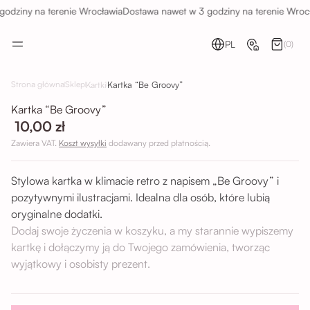
odziny na terenie Wrocławia
Dostawa nawet w 3 godziny na terenie Wrocł
PL
(0)
Kartka “Be Groovy”
Strona główna
Sklep
Kartki
Kartka “Be Groovy”
10,00 zł
Zawiera VAT.
Koszt wysyłki
dodawany przed płatnością.
Stylowa kartka w klimacie retro z napisem „Be Groovy” i
pozytywnymi ilustracjami. Idealna dla osób, które lubią
oryginalne dodatki.
Dodaj swoje życzenia w koszyku, a my starannie wypiszemy
kartkę i dołączymy ją do Twojego zamówienia, tworząc
wyjątkowy i osobisty prezent.