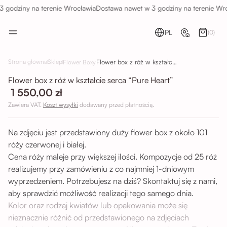
 godziny na terenie Wrocławia
Dostawa nawet w 3 godziny na terenie Wro
PL
(0)
Flower box z róż w kształcie serca “Pure Heart”
Strona główna
Sklep
Flower Boxy
Flower box z róż w kształcie serca “Pure Heart”
1 550,00 zł
Zawiera VAT.
Koszt wysyłki
dodawany przed płatnością.
Na zdjęciu jest przedstawiony duży flower box z około 101
róży czerwonej i białej.
Cena róży maleje przy większej ilości. Kompozycje od 25 róż
realizujemy przy zamówieniu z co najmniej 1-dniowym
wyprzedzeniem. Potrzebujesz na dziś? Skontaktuj się z nami,
aby sprawdzić możliwość realizacji tego samego dnia.
Kolor oraz rodzaj kwiatów lub opakowania może się
nieznacznie różnić od przedstawionego na zdjęciach