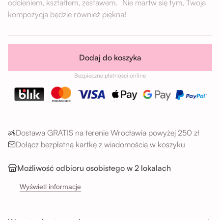
odcieniem, kształtem, zestawem. Nie martw się tym, Twoja
kompozycja będzie również piękna!
Dodaj do koszyka
Bezpieczne płatności online
Dostawa GRATIS na terenie Wrocławia powyżej 250 zł
Dołącz bezpłatną kartkę z wiadomością w koszyku
Możliwość odbioru osobistego w 2 lokalach
→
Sikorskiego 5H, 53-659 Wrocław
Wyświetl informacje
→
Buforowa 87U, 52-131 Wrocław
Godziny odbioru: