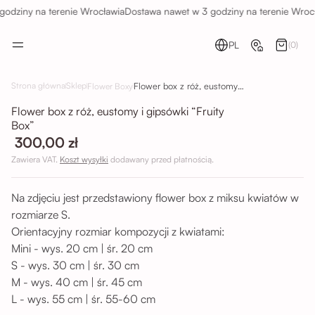
odziny na terenie Wrocławia
Dostawa nawet w 3 godziny na terenie Wrocł
PL
(0)
Flower box z róż, eustomy i gipsówki “Fruity Box”
Strona główna
Sklep
Flower Boxy
Flower box z róż, eustomy i gipsówki “Fruity
Box”
300,00 zł
Zawiera VAT.
Koszt wysyłki
dodawany przed płatnością.
Na zdjęciu jest przedstawiony flower box z miksu kwiatów w
rozmiarze S.
Orientacyjny rozmiar kompozycji z kwiatami:
Mini - wys. 20 cm | śr. 20 cm
S - wys. 30 cm | śr. 30 cm
M - wys. 40 cm | śr. 45 cm
L - wys. 55 cm | śr. 55-60 cm