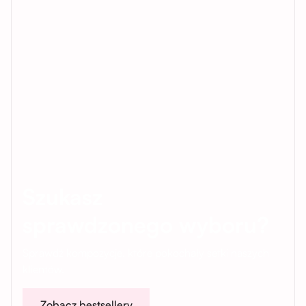
Szukasz
sprawdzonego wyboru?
Sprawdź kompozycje, które pokochały setki naszych
klientów.
Zobacz bestsellery