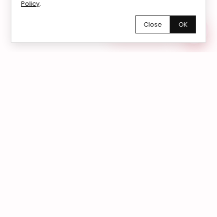
.
Policy
W sprawach współpracy, zamówień oraz wszelkich
pytań możesz także skontaktować się z nami mailowo |
Close
OK
Chętnie pomożemy!
bemyflower.wro@gmail.com
01
Kwiaty dokładnie na czas
Dostarczamy kwiaty we Wrocławiu i okolicach
– do domu, biura lub pod wskazany adres.
Na życzenie realizujemy również dostawy
anonimowe