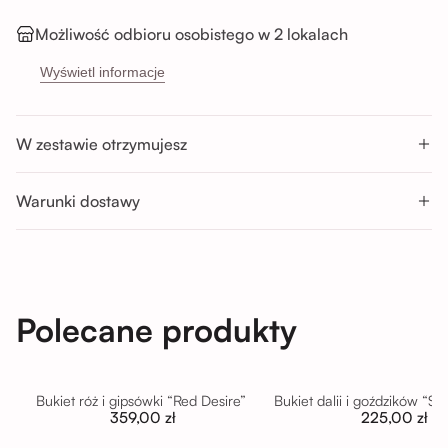
Możliwość odbioru osobistego w 2 lokalach
→
Sikorskiego 5H, 53-659 Wrocław
Wyświetl informacje
→
Buforowa 87U, 52-131 Wrocław
Godziny odbioru:
W zestawie otrzymujesz
Pon-Sob : 11:00 - 14:00; 14:00 - 17:00; 17:00 - 20:00
Nd : 11:00 - 14:00; 14:00 - 17:00
Warunki dostawy
Polecane produkty
Bukiet róż i gipsówki “Red Desire”
Bukiet dalii i goździków “S
359,00 zł
225,00 zł