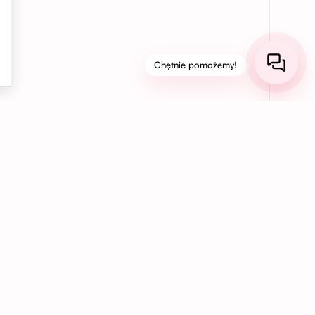
Chętnie pomożemy!
03
Bezpieczne płatności online
Korzystaj z bezpiecznych płatności kartą,
BLIK, Apple Pay, Google Pay lub PayPal,