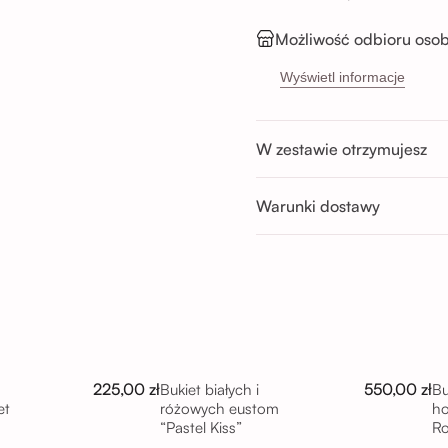
Możliwość odbioru osob
Sikorskiego 5H, 53-65
Wyświetl informacje
Buforowa 87U, 52-131 
Godziny odbioru:
W zestawie otrzymujesz
Pon-Sob : 11:00 - 14:00; 14:00 
Nd : 11:00 - 14:00; 14:00 - 17:0
Warunki dostawy
225,00 zł
550,00 zł
Bukiet białych i
Bu
et
różowych eustom
ho
“Pastel Kiss”
R