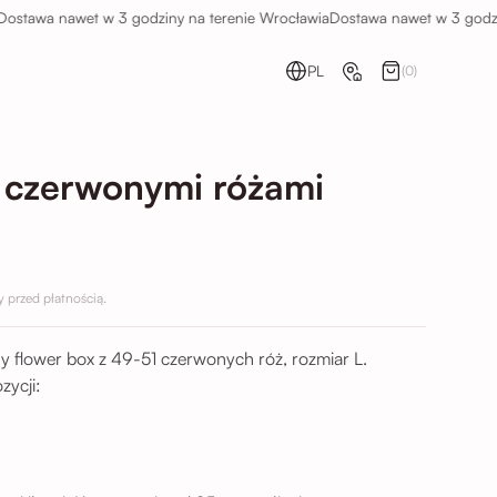
a nawet w 3 godziny na terenie Wrocławia
Dostawa nawet w 3 godziny na
PL
(0)
z czerwonymi różami
przed płatnością.
ny flower box z 49-51 czerwonych róż, rozmiar L.
zycji: