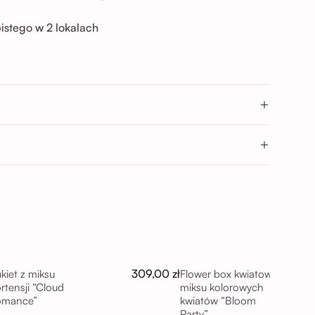
istego w 2 lokalach
→
9 Wrocław
→
Wrocław
- 17:00; 17:00 - 20:00
0
309,00 zł
kiet z miksu
Flower box kwiatowy z
rtensji “Cloud
miksu kolorowych
omance”
kwiatów “Bloom
Party”