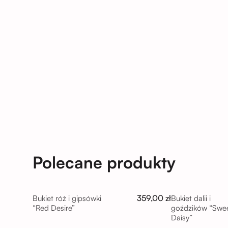
Polecane produkty
359,00 zł
Bukiet róż i gipsówki
Bukiet dalii i
“Red Desire”
goździków “Swe
Daisy”