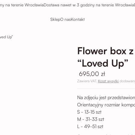
terenie Wrocławia
Dostawa nawet w 3 godziny na terenie Wrocławia
Dostaw
Sklep
O nas
Kontakt
ved Up”
Flower box 
“Loved Up”
695,00 zł
Zawiera VAT.
Koszt wysyłki
dodawany 
Na zdjęciu jest przedstawio
Orientacyjny rozmiar kompo
S - 13-15 szt
M - 31-33 szt
L - 49-51 szt