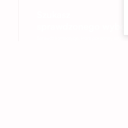
Szukasz
sprawdzonego wybo
Sprawdź kompozycje, które pokochały setki na
Zobacz bestsellery
01
Kwiaty dokładnie na czas
Dostarczamy kwiaty we Wrocławiu i
okolicach – do domu, biura lub pod