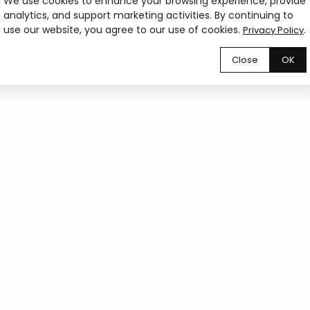
We use cookies to enhance your browsing experience, provide
analytics, and support marketing activities. By continuing to
use our website, you agree to our use of cookies.
.
Privacy Policy
ru?
Close
OK
szych klientów.
02
Zamówienia online 24/7
Zamów kwiaty online o każdej porze dnia i
nocy. Wybierz bukiet, wskaż termin dostawy