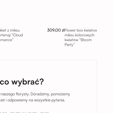
309,00 zł
kiet z miksu
Flower box kwiatowy z
rtensji “Cloud
miksu kolorowych
omance”
kwiatów “Bloom
Party”
taj
 co wybrać?
 naszego florysty. Doradzimy, pomożemy
et i odpowiemy na wszystkie pytania.