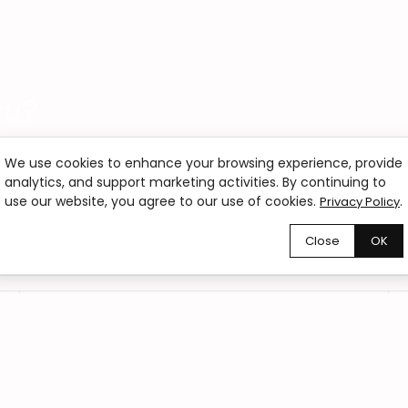
ru?
szych klientów.
We use cookies to enhance your browsing experience, provide
analytics, and support marketing activities. By continuing to
use our website, you agree to our use of cookies.
.
Privacy Policy
Close
OK
02
Zamówienia online 24/7