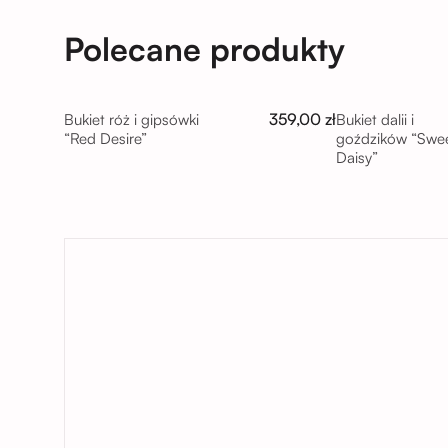
Polecane produkty
359,00 zł
Bukiet róż i gipsówki
Bukiet dalii i
“Red Desire”
goździków “Swe
Daisy”