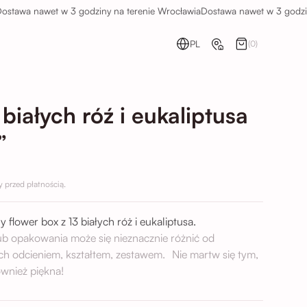
wa nawet w 3 godziny na terenie Wrocławia
Dostawa nawet w 3 godziny na
PL
(0)
białych róź i eukaliptusa
”
przed płatnością.
y flower box z 13 białych róż i eukaliptusa.
lub opakowania może się nieznacznie różnić od
ch odcieniem, kształtem, zestawem. Nie martw się tym,
wnież piękna!