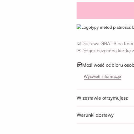
Dostawa GRATIS na teren
Dołącz bezpłatną kartkę
Możliwość odbioru osob
Sikorskiego 5H, 53-65
Wyświetl informacje
Buforowa 87U, 52-131 
Godziny odbioru:
W zestawie otrzymujesz
Pon-Sob : 11:00 - 14:00; 14:00 
Nd : 11:00 - 14:00; 14:00 - 17:0
Warunki dostawy