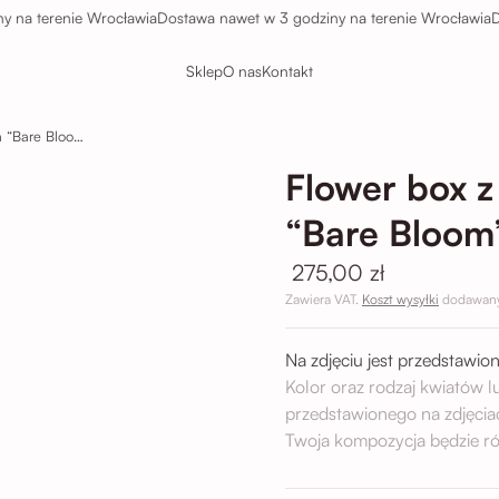
terenie Wrocławia
Dostawa nawet w 3 godziny na terenie Wrocławia
Dosta
Sklep
O nas
Kontakt
Flower box z białych róź i eukaliptusa “Bare Bloom”
Flower box z 
“Bare Bloom
275,00 zł
Zawiera VAT.
Koszt wysyłki
dodawany 
Na zdjęciu jest przedstawion
Kolor oraz rodzaj kwiatów 
przedstawionego na zdjęcia
Twoja kompozycja będzie ró