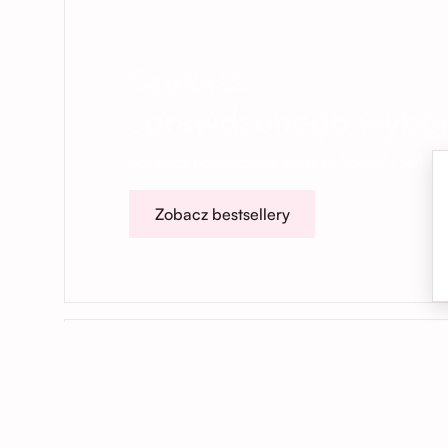
Szukasz
sprawdzonego wybo
Sprawdź kompozycje, które pokochały setki na
Zobacz bestsellery
01
Kwiaty dokładnie na czas