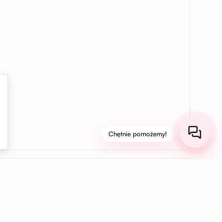
Chętnie pomożemy!
03
Bezpieczne płatności online