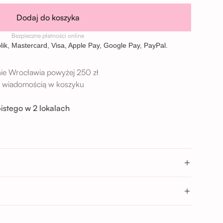
Dodaj do koszyka
Bezpieczne płatności online
ie Wrocławia powyżej 250 zł
 z wiadomością w koszyku
istego w 2 lokalach
→
9 Wrocław
→
Wrocław
- 17:00; 17:00 - 20:00
0