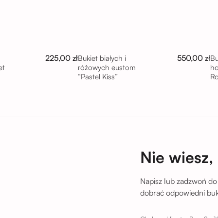
225,00 zł
550,00 zł
Bukiet białych i
Bu
et
różowych eustom
ho
“Pastel Kiss”
R
tu
Nie wiesz,
Napisz lub zadzwoń do
dobrać odpowiedni buki