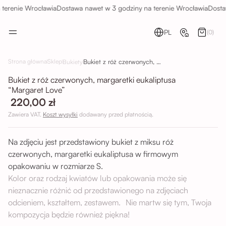
terenie Wrocławia
Dostawa nawet w 3 godziny na terenie Wrocławia
Dostaw
PL
(0)
Bukiet z róż czerwonych, margaretki eukaliptusa “Margaret Love”
Strona główna
Sklep
Bukiety
Bukiet z róż czerwonych, margaretki eukaliptusa
“Margaret Love”
220,00 zł
Zawiera VAT.
Koszt wysyłki
dodawany przed płatnością.
Na zdjęciu jest przedstawiony bukiet z miksu róż
czerwonych, margaretki eukaliptusa w firmowym
opakowaniu w rozmiarze S.
Kolor oraz rodzaj kwiatów lub opakowania może się
nieznacznie różnić od przedstawionego na zdjęciach
odcieniem, kształtem, zestawem. Nie martw się tym, Twoja
kompozycja będzie również piękna!