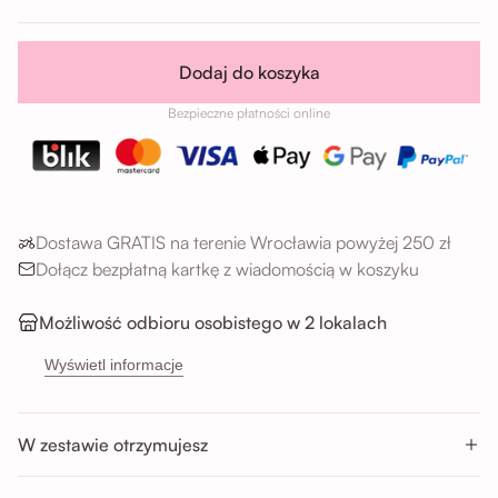
Dodaj do koszyka
Bezpieczne płatności online
Dostawa GRATIS na terenie Wrocławia powyżej 250 zł
Dołącz bezpłatną kartkę z wiadomością w koszyku
Możliwość odbioru osobistego w 2 lokalach
→
Sikorskiego 5H, 53-659 Wrocław
Wyświetl informacje
→
Buforowa 87U, 52-131 Wrocław
Godziny odbioru:
W zestawie otrzymujesz
Pon-Sob : 11:00 - 14:00; 14:00 - 17:00; 17:00 - 20:00
Nd : 11:00 - 14:00; 14:00 - 17:00