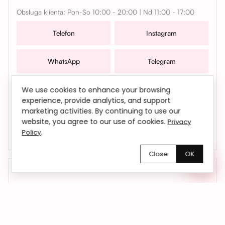
Obsługa klienta: Pon-So 10:00 - 20:00 | Nd 11:00 - 17:00
Telefon
Instagram
WhatsApp
Telegram
W sprawach współpracy, zamówień oraz wszelkich
We use cookies to enhance your browsing
pytań możesz także skontaktować się z nami mailowo |
experience, provide analytics, and support
marketing activities. By continuing to use our
bemyflower.wro@gmail.com
website, you agree to our use of cookies.
Privacy
.
Policy
Close
OK
01
Kwiaty dokładnie na czas
Dostarczamy kwiaty we Wrocławiu i okolicach