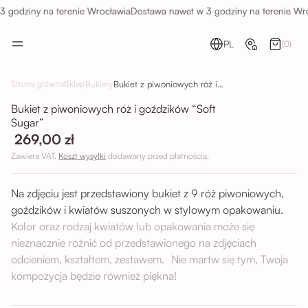
 godziny na terenie Wrocławia
Dostawa nawet w 3 godziny na terenie Wro
PL
(0)
Bukiet z piwoniowych róż i goździków “Soft Sugar”
Strona główna
Sklep
Bukiety
Bukiet z piwoniowych róż i goździków “Soft
Sugar”
269,00 zł
Zawiera VAT.
Koszt wysyłki
dodawany przed płatnością.
Na zdjęciu jest przedstawiony bukiet z 9 róż piwoniowych,
goździków i kwiatów suszonych w stylowym opakowaniu.
Kolor oraz rodzaj kwiatów lub opakowania może się
nieznacznie różnić od przedstawionego na zdjęciach
odcieniem, kształtem, zestawem. Nie martw się tym, Twoja
kompozycja będzie również piękna!