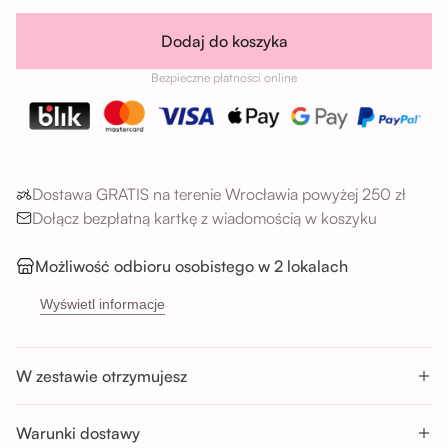
Dodaj do koszyka
Bezpieczne płatności online
Dostawa GRATIS na terenie Wrocławia powyżej 250 zł
Dołącz bezpłatną kartkę z wiadomością w koszyku
Możliwość odbioru osobistego w 2 lokalach
→
Sikorskiego 5H, 53-659 Wrocław
Wyświetl informacje
→
Buforowa 87U, 52-131 Wrocław
Godziny odbioru:
W zestawie otrzymujesz
Pon-Sob : 11:00 - 14:00; 14:00 - 17:00; 17:00 - 20:00
Nd : 11:00 - 14:00; 14:00 - 17:00
Warunki dostawy