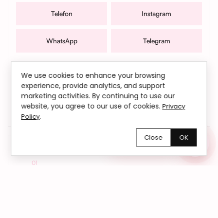
Telefon
Instagram
WhatsApp
Telegram
W sprawach współpracy, zamówień oraz wszelkich
We use cookies to enhance your browsing
pytań możesz także skontaktować się z nami mailowo |
experience, provide analytics, and support
bemyflower.wro@gmail.com
marketing activities. By continuing to use our
website, you agree to our use of cookies.
Privacy
.
Policy
Close
OK
Chętnie pomożemy!
01
Kwiaty dokładnie na czas
Dostarczamy kwiaty we Wrocławiu i okolicach
– do domu, biura lub pod wskazany adres.