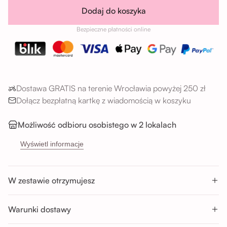
Dodaj do koszyka
Bezpieczne płatności online
Dostawa GRATIS na terenie Wrocławia powyżej 250 zł
Dołącz bezpłatną kartkę z wiadomością w koszyku
Możliwość odbioru osobistego w 2 lokalach
→
Sikorskiego 5H, 53-659 Wrocław
Wyświetl informacje
→
Buforowa 87U, 52-131 Wrocław
Godziny odbioru:
W zestawie otrzymujesz
Pon-Sob : 11:00 - 14:00; 14:00 - 17:00; 17:00 - 20:00
Nd : 11:00 - 14:00; 14:00 - 17:00
Warunki dostawy