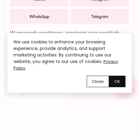
WhatsApp
Telegram
W sprawach współpracy, zamówień oraz wszelkich
pytań możesz także skontaktować się z nami mailowo |
We use cookies to enhance your browsing
bemyflower.wro@gmail.com
experience, provide analytics, and support
marketing activities. By continuing to use our
website, you agree to our use of cookies.
Privacy
.
Policy
Close
OK
Chętnie pomożemy!
01
Kwiaty dokładnie na czas
Dostarczamy kwiaty we Wrocławiu i okolicach
– do domu, biura lub pod wskazany adres.
Na życzenie realizujemy również dostawy