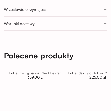
Godziny odbioru:
W zestawie otrzymujesz
Pon-Sob : 11:00 - 14:00; 14:00 - 17:00; 17:00 - 20:00
Nd : 11:00 - 14:00; 14:00 - 17:00
Warunki dostawy
Polecane produkty
Bukiet róż i gipsówki “Red Desire”
Bukiet dalii i goździków “S
359,00 zł
225,00 zł
tutaj