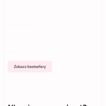
Szukasz
sprawdzonego wyboru?
Sprawdź kompozycje, które pokochały setki naszych
klientów.
Zobacz bestsellery