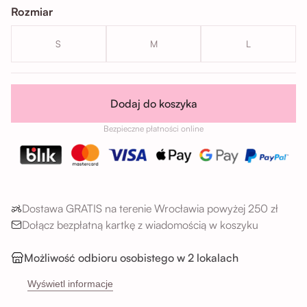
Rozmiar
S
M
L
Dodaj do koszyka
Bezpieczne płatności online
Dostawa GRATIS na terenie Wrocławia powyżej 250 zł
Dołącz bezpłatną kartkę z wiadomością w koszyku
Możliwość odbioru osobistego w 2 lokalach
→
Sikorskiego 5H, 53-659 Wrocław
Wyświetl informacje
→
Buforowa 87U, 52-131 Wrocław