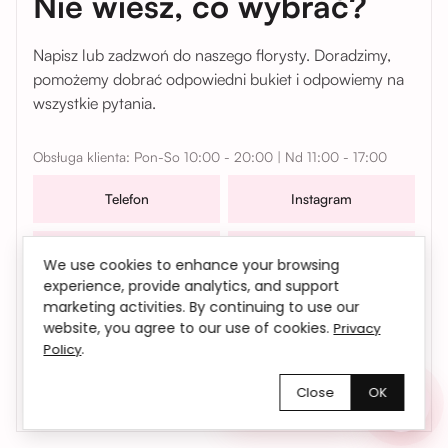
Nie wiesz, co wybrać?
Napisz lub zadzwoń do naszego florysty. Doradzimy,
pomożemy dobrać odpowiedni bukiet i odpowiemy na
wszystkie pytania.
Obsługa klienta: Pon-So 10:00 - 20:00 | Nd 11:00 - 17:00
Telefon
Instagram
WhatsApp
Telegram
We use cookies to enhance your browsing
experience, provide analytics, and support
W sprawach współpracy, zamówień oraz wszelkich
marketing activities. By continuing to use our
website, you agree to our use of cookies.
Privacy
pytań możesz także skontaktować się z nami mailowo |
.
Policy
bemyflower.wro@gmail.com
Close
OK
Chętnie pomożemy!