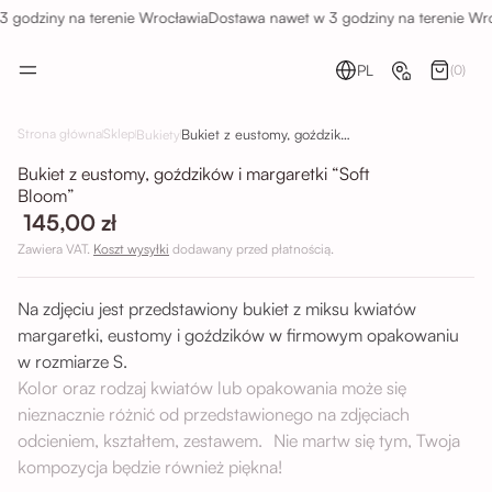
 godziny na terenie Wrocławia
Dostawa nawet w 3 godziny na terenie Wro
PL
(0)
Bukiet z eustomy, goździków i margaretki “Soft Bloom”
Strona główna
Sklep
Bukiety
Bukiet z eustomy, goździków i margaretki “Soft
Bloom”
145,00 zł
Zawiera VAT.
Koszt wysyłki
dodawany przed płatnością.
Na zdjęciu jest przedstawiony bukiet z miksu kwiatów
margaretki, eustomy i goździków w firmowym opakowaniu
w rozmiarze S.
Kolor oraz rodzaj kwiatów lub opakowania może się
nieznacznie różnić od przedstawionego na zdjęciach
odcieniem, kształtem, zestawem. Nie martw się tym, Twoja
kompozycja będzie również piękna!