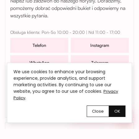
Napisz lub zadzwoń do naszego florysty. Doradzimy,
pomożemy dobrać odpowiedni bukiet i odpowiemy na
wszystkie pytania.
Obsługa klienta: Pon-So 10:00 - 20:00 | Nd 11:00 - 17:00
Telefon
Instagram
WhatsApp
Telegram
We use cookies to enhance your browsing
experience, provide analytics, and support
W sprawach współpracy, zamówień oraz wszelkich
marketing activities. By continuing to use our
pytań możesz także skontaktować się z nami mailowo |
website, you agree to our use of cookies.
Privacy
bemyflower.wro@gmail.com
.
Policy
Close
OK
Chętnie pomożemy!