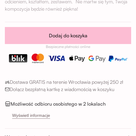
odcieniem, kształtem, zestawem. Nie martw się tym, Twoja
kompozycja będzie również piękna!
Dodaj do koszyka
Bezpieczne płatności online
Dostawa GRATIS na terenie Wrocławia powyżej 250 zł
Dołącz bezpłatną kartkę z wiadomością w koszyku
Możliwość odbioru osobistego w 2 lokalach
→
Sikorskiego 5H, 53-659 Wrocław
Wyświetl informacje
→
Buforowa 87U, 52-131 Wrocław
Godziny odbioru: