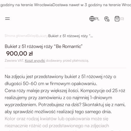
odziny na terenie Wrocławia
Dostawa nawet w 3 godziny na terenie Wrocł
PL
(0)
Bukiet z 51 różowej róży “Be Romantic”
Strona główna
Sklep
Bukiety
Bukiet z 51 różowej róży “Be Romantic”
900,00 zł
Zawiera VAT.
Koszt wysyłki
dodawany przed płatnością.
Na zdjęciu jest przedstawiony bukiet z 51 różowej róży o
długości 50-60 cm w firmowym opakowaniu.
Cena róży maleje przy większej ilości. Kompozycje od 25 róż
realizujemy przy zamówieniu z co najmniej 1-dniowym
wyprzedzeniem. Potrzebujesz na dziś? Skontaktuj się z nami,
aby sprawdzić możliwość realizacji tego samego dnia.
Kolor oraz rodzaj kwiatów lub opakowania może się
nieznacznie różnić od przedstawionego na zdjęciach