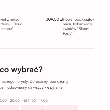
309,00 zł
kiet z miksu
Flower box kwiatowy z
rtensji “Cloud
miksu kolorowych
omance”
kwiatów “Bloom
Party”
taj
 co wybrać?
 naszego florysty. Doradzimy, pomożemy
et i odpowiemy na wszystkie pytania.
0:00 - 20:00 | Nd 11:00 - 17:00