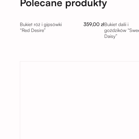
Polecane produkty
359,00 zł
Bukiet róż i gipsówki
Bukiet dalii i
“Red Desire”
goździków “Swe
Daisy”