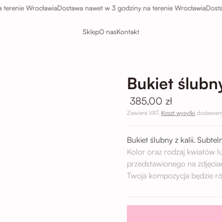
enie Wrocławia
Dostawa nawet w 3 godziny na terenie Wrocławia
Dostawa n
Sklep
O nas
Kontakt
Bukiet ślubn
385,00 zł
Zawiera VAT.
Koszt wysyłki
dodawany 
Bukiet ślubny z kalii. Subte
Kolor oraz rodzaj kwiatów 
przedstawionego na zdjęcia
Twoja kompozycja będzie ró