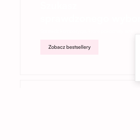
Szukasz
sprawdzonego wybo
Sprawdź kompozycje, które pokochały setki na
Zobacz bestsellery
01
Kwiaty dokładnie na czas
Dostarczamy kwiaty we Wrocławiu i
okolicach – do domu, biura lub pod
wskazany adres. Na życzenie realizujemy