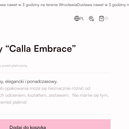
awet w 3 godziny na terenie Wrocławia
Dostawa nawet w 3 godziny na ter
PL
(0)
y “Calla Embrace”
przed płatnością.
lny, elegancki i ponadczasowy.
lub opakowania może się nieznacznie różnić od
ch odcieniem, kształtem, zestawem. Nie martw się tym,
wnież piękna!
Dodaj do koszyka