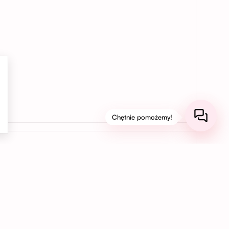
Chętnie pomożemy!
03
Bezpieczne płatności online
Korzystaj z bezpiecznych płatności kartą,
BLIK, Apple Pay, Google Pay lub PayPal,
aby szybko i wygodnie opłacić swoje