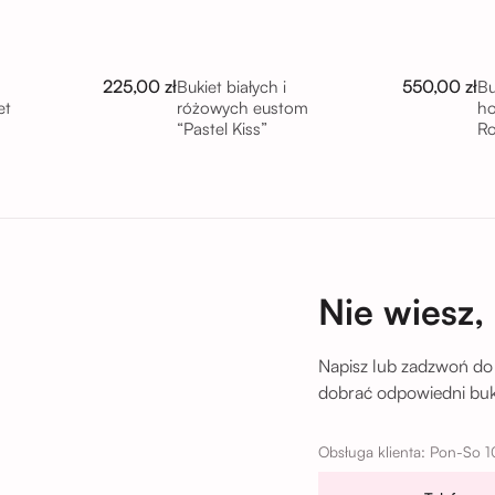
225,00 zł
550,00 zł
Bukiet białych i
Bu
et
różowych eustom
ho
“Pastel Kiss”
R
tu
Nie wiesz,
Napisz lub zadzwoń do
dobrać odpowiedni buki
Obsługa klienta: Pon-So 1