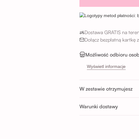
Dostawa GRATIS na teren
Dołącz bezpłatną kartkę
Możliwość odbioru osob
Sikorskiego 5H, 53-65
Wyświetl informacje
Buforowa 87U, 52-131 
Godziny odbioru:
W zestawie otrzymujesz
Pon-Sob : 11:00 - 14:00; 14:00 
Nd : 11:00 - 14:00; 14:00 - 17:0
Warunki dostawy