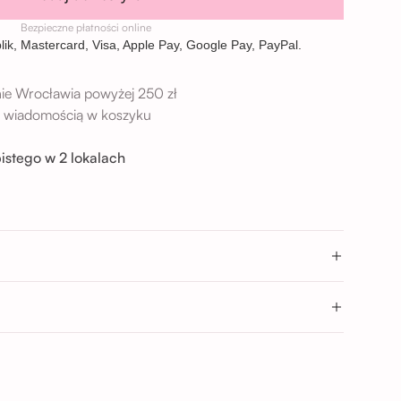
Bezpieczne płatności online
ie Wrocławia powyżej 250 zł
 z wiadomością w koszyku
istego w 2 lokalach
→
9 Wrocław
→
Wrocław
- 17:00; 17:00 - 20:00
0