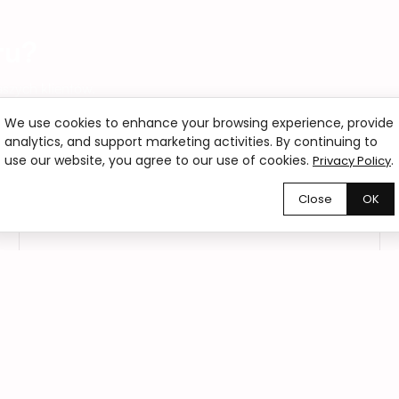
ru?
szych klientów.
We use cookies to enhance your browsing experience, provide
analytics, and support marketing activities. By continuing to
use our website, you agree to our use of cookies.
.
Privacy Policy
Close
OK
02
Zamówienia online 24/7
Zamów kwiaty online o każdej porze dnia i
nocy. Wybierz bukiet, wskaż termin dostawy
lub odbioru i złóż zamówienie w zaledwie