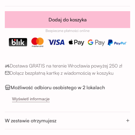
Dodaj do koszyka
Bezpieczne płatności online
Dostawa GRATIS na terenie Wrocławia powyżej 250 zł
Dołącz bezpłatną kartkę z wiadomością w koszyku
Możliwość odbioru osobistego w 2 lokalach
→
Sikorskiego 5H, 53-659 Wrocław
Wyświetl informacje
→
Buforowa 87U, 52-131 Wrocław
Godziny odbioru:
W zestawie otrzymujesz
Pon-Sob : 11:00 - 14:00; 14:00 - 17:00; 17:00 - 20:00
Nd : 11:00 - 14:00; 14:00 - 17:00