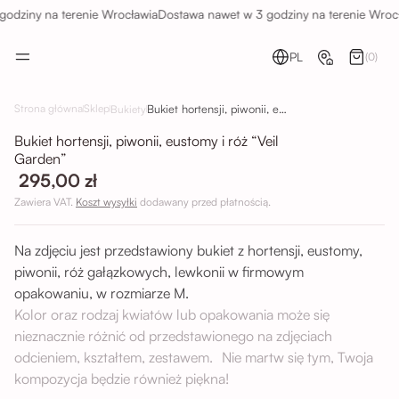
odziny na terenie Wrocławia
Dostawa nawet w 3 godziny na terenie Wrocł
PL
(0)
Bukiet hortensji, piwonii, eustomy i róż “Veil Garden”
Strona główna
Sklep
Bukiety
Bukiet hortensji, piwonii, eustomy i róż “Veil
Garden”
295,00 zł
Zawiera VAT.
Koszt wysyłki
dodawany przed płatnością.
Na zdjęciu jest przedstawiony bukiet z hortensji, eustomy,
piwonii, róż gałązkowych, lewkonii w firmowym
opakowaniu, w rozmiarze M.
Kolor oraz rodzaj kwiatów lub opakowania może się
nieznacznie różnić od przedstawionego na zdjęciach
odcieniem, kształtem, zestawem. Nie martw się tym, Twoja
kompozycja będzie również piękna!