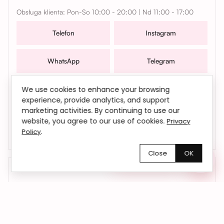
Obsługa klienta: Pon-So 10:00 - 20:00 | Nd 11:00 - 17:00
Telefon
Instagram
WhatsApp
Telegram
W sprawach współpracy, zamówień oraz wszelkich
We use cookies to enhance your browsing
pytań możesz także skontaktować się z nami mailowo |
experience, provide analytics, and support
marketing activities. By continuing to use our
bemyflower.wro@gmail.com
website, you agree to our use of cookies.
Privacy
.
Policy
Close
OK
Chętnie pomożemy!
01
Kwiaty dokładnie na czas
Dostarczamy kwiaty we Wrocławiu i okolicach