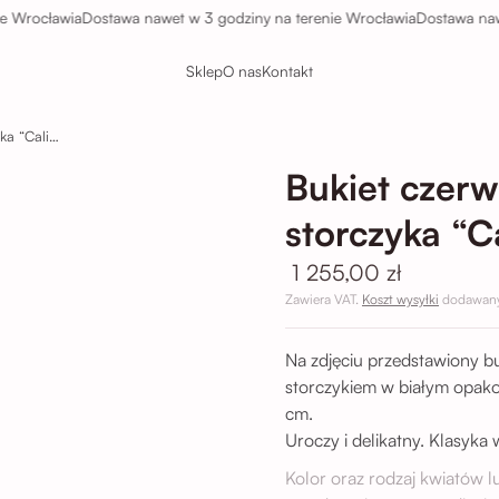
cławia
Dostawa nawet w 3 godziny na terenie Wrocławia
Dostawa nawet w 
Sklep
O nas
Kontakt
Bukiet czerwonych róż, gipsówki i storczyka “California”
Bukiet czerw
storczyka “Ca
1 255,00 zł
Zawiera VAT.
Koszt wysyłki
dodawany 
Na zdjęciu przedstawiony b
storczykiem w białym opako
cm.
Uroczy i delikatny. Klasyk
Kolor oraz rodzaj kwiatów 