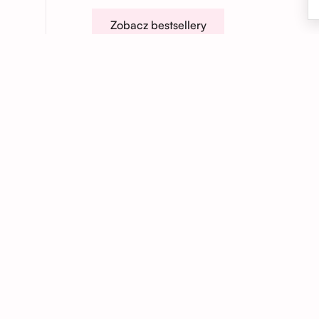
Zobacz bestsellery
01
Kwiaty dokładnie na czas
Dostarczamy kwiaty we Wrocławiu i
okolicach – do domu, biura lub pod
wskazany adres. Na życzenie realizujemy
również dostawy anonimowe