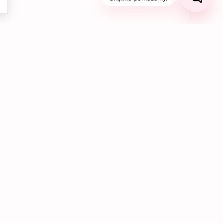
03
Bezpieczne płatności online
Korzystaj z bezpiecznych płatności kartą,
BLIK, Apple Pay, Google Pay lub PayPal,
aby szybko i wygodnie opłacić swoje
zamówienie