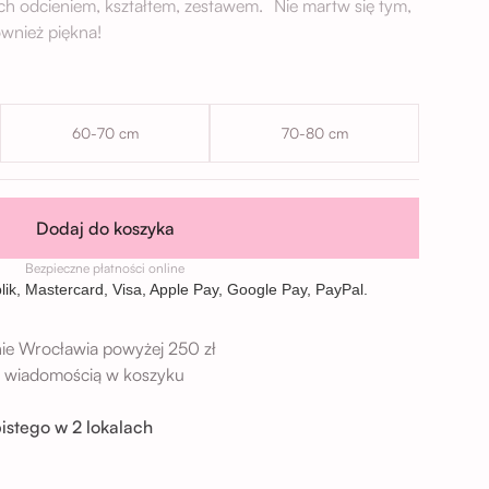
ch odcieniem, kształtem, zestawem. Nie martw się tym,
wnież piękna!
60-70 cm
70-80 cm
Dodaj do koszyka
Bezpieczne płatności online
ie Wrocławia powyżej 250 zł
 z wiadomością w koszyku
istego w 2 lokalach
→
9 Wrocław