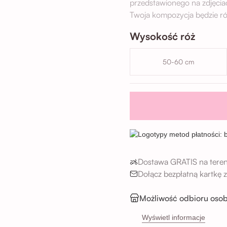
przedstawionego na zdjęcia
Twoja kompozycja będzie ró
Wysokość róż
50-60 cm
Dostawa GRATIS na teren
Dołącz bezpłatną kartkę
Możliwość odbioru osob
Sikorskiego 5H, 53-65
Wyświetl informacje