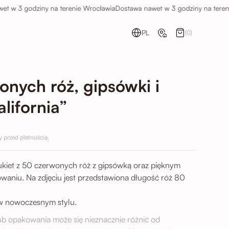
3 godziny na terenie Wrocławia
Dostawa nawet w 3 godziny na terenie Wr
PL
(0)
onych róż, gipsówki i
lifornia”
przed płatnością.
ukiet z 50 czerwonych róż z gipsówką oraz pięknym
waniu. Na zdjęciu jest przedstawiona długość róż 80
a w nowoczesnym stylu.
lub opakowania może się nieznacznie różnić od