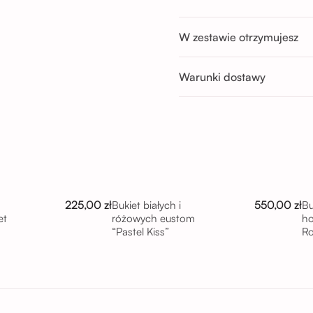
Buforowa 87U, 52-131 
Godziny odbioru:
W zestawie otrzymujesz
Pon-Sob : 11:00 - 14:00; 14:00 
Nd : 11:00 - 14:00; 14:00 - 17:0
Warunki dostawy
225,00 zł
550,00 zł
Bukiet białych i
Bu
et
różowych eustom
ho
“Pastel Kiss”
R
tu