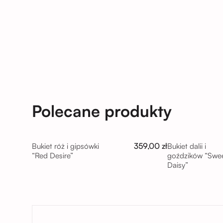
Polecane produkty
359,00 zł
Bukiet róż i gipsówki
Bukiet dalii i
“Red Desire”
goździków “Swe
Daisy”