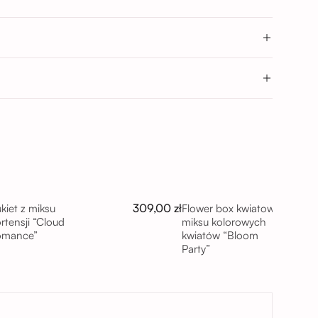
→
Wrocław
- 17:00; 17:00 - 20:00
0
309,00 zł
kiet z miksu
Flower box kwiatowy z
rtensji “Cloud
miksu kolorowych
omance”
kwiatów “Bloom
Party”
taj