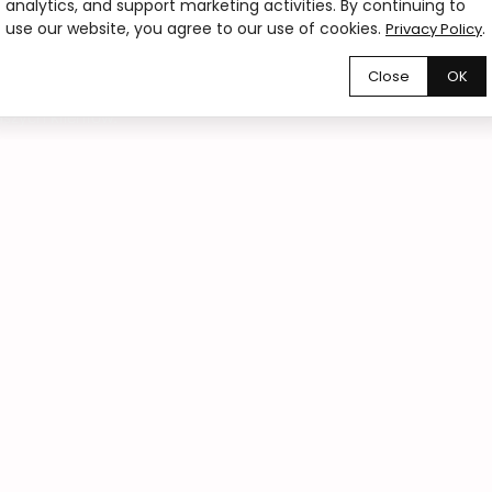
analytics, and support marketing activities. By continuing to
use our website, you agree to our use of cookies.
.
Privacy Policy
ru?
Close
OK
szych klientów.
02
Zamówienia online 24/7
Zamów kwiaty online o każdej porze dnia i
nocy. Wybierz bukiet, wskaż termin dostawy
lub odbioru i złóż zamówienie w zaledwie