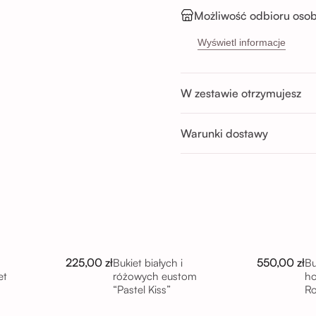
Możliwość odbioru osob
Sikorskiego 5H, 53-65
Wyświetl informacje
Buforowa 87U, 52-131 
Godziny odbioru:
W zestawie otrzymujesz
Pon-Sob : 11:00 - 14:00; 14:00 
Nd : 11:00 - 14:00; 14:00 - 17:0
Warunki dostawy
225,00 zł
550,00 zł
Bukiet białych i
Bu
et
różowych eustom
ho
“Pastel Kiss”
R