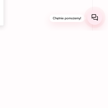
Chętnie pomożemy!
03
Bezpieczne płatności online
Korzystaj z bezpiecznych płatności kartą,
BLIK, Apple Pay, Google Pay lub PayPal,
aby szybko i wygodnie opłacić swoje