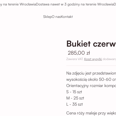
terenie Wrocławia
Dostawa nawet w 3 godziny na terenie Wrocławia
Dostaw
Sklep
O nas
Kontakt
Bukiet czerw
285,00 zł
Zawiera VAT.
Koszt wysyłki
dodawany 
Na zdjęciu jest przedstawio
wysokością około 50-60 c
Orientacyjny rozmiar kompo
S - 15 szt
M - 25 szt
L - 35 szt
Cena róży maleje przy więks