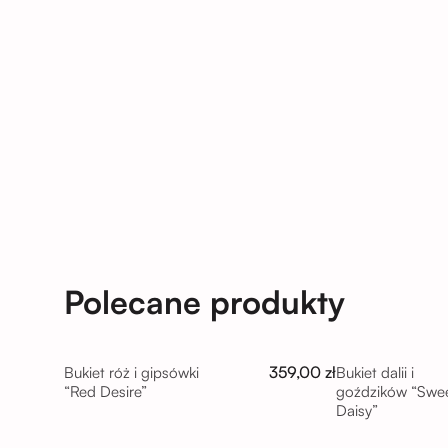
Polecane produkty
359,00 zł
Bukiet róż i gipsówki
Bukiet dalii i
“Red Desire”
goździków “Swe
Daisy”