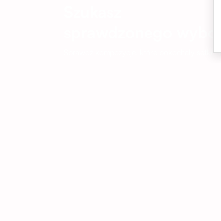
Szukasz
sprawdzonego wybo
Sprawdź kompozycje, które pokochały setki na
Zobacz bestsellery
01
Kwiaty dokładnie na czas
Dostarczamy kwiaty we Wrocławiu i
okolicach – do domu, biura lub pod
wskazany adres. Na życzenie realizujemy