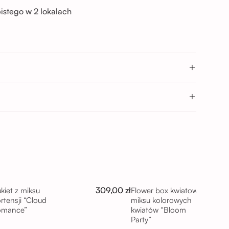
istego w 2 lokalach
→
9 Wrocław
→
Wrocław
- 17:00; 17:00 - 20:00
0
309,00 zł
kiet z miksu
Flower box kwiatowy z
rtensji “Cloud
miksu kolorowych
omance”
kwiatów “Bloom
Party”