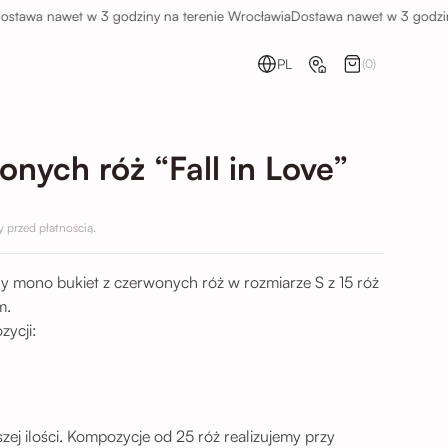
a nawet w 3 godziny na terenie Wrocławia
Dostawa nawet w 3 godziny na 
PL
(0)
onych róż “Fall in Love”
przed płatnością.
ny mono bukiet z czerwonych róż w rozmiarze S z 15 róż
m.
zycji:
zej ilości. Kompozycje od 25 róż realizujemy przy