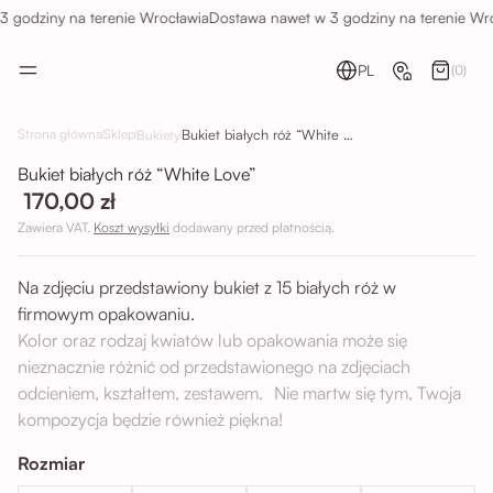
 godziny na terenie Wrocławia
Dostawa nawet w 3 godziny na terenie Wro
PL
(0)
Bukiet białych róż “White Love”
Strona główna
Sklep
Bukiety
Bukiet białych róż “White Love”
170,00 zł
Zawiera VAT.
Koszt wysyłki
dodawany przed płatnością.
Na zdjęciu przedstawiony bukiet z 15 białych róż w
firmowym opakowaniu.
Kolor oraz rodzaj kwiatów lub opakowania może się
nieznacznie różnić od przedstawionego na zdjęciach
odcieniem, kształtem, zestawem. Nie martw się tym, Twoja
kompozycja będzie również piękna!
Rozmiar