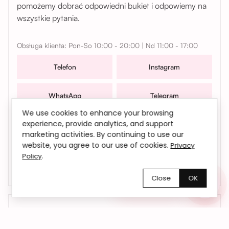
pomożemy dobrać odpowiedni bukiet i odpowiemy na
wszystkie pytania.
Obsługa klienta: Pon-So 10:00 - 20:00 | Nd 11:00 - 17:00
Telefon
Instagram
WhatsApp
Telegram
We use cookies to enhance your browsing
W sprawach współpracy, zamówień oraz wszelkich
experience, provide analytics, and support
pytań możesz także skontaktować się z nami mailowo |
marketing activities. By continuing to use our
website, you agree to our use of cookies.
Privacy
bemyflower.wro@gmail.com
.
Policy
Close
OK
Chętnie pomożemy!
01