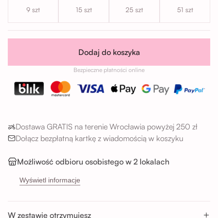
9 szt
15 szt
25 szt
51 szt
Dodaj do koszyka
Bezpieczne płatności online
Dostawa GRATIS na terenie Wrocławia powyżej 250 zł
Dołącz bezpłatną kartkę z wiadomością w koszyku
Możliwość odbioru osobistego w 2 lokalach
→
Sikorskiego 5H, 53-659 Wrocław
Wyświetl informacje
→
Buforowa 87U, 52-131 Wrocław
Godziny odbioru:
W zestawie otrzymujesz