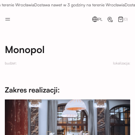
renie Wrocławia
Dostawa nawet w 3 godziny na terenie Wrocławia
Dostawa 
PL
(0)
Monopol
budżet:
lokalizacja:
Zakres realizacji: